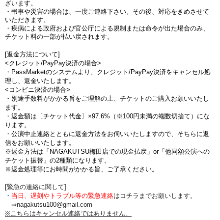
ざいます。
・弔事や災害の場合は、一度ご連絡下さい。その後、対応をきめさせて
いただきます。
・疾病による政府および官公庁による規制または命令が出た場合のみ、
チケット料の一部が払い戻されます。
[返金方法について]
<クレジット/PayPay決済の場合>
・PassMarketのシステムより、クレジット/PayPay決済をキャンセル処
理し、返金いたします。
<コンビニ決済の場合>
・別途手数料がかかる旨をご理解の上、チケットのご購入お願いいたし
ます。
・返金額は〔チケット代金〕×97.6%（※100円未満の端数切捨て）にな
ります。
・公演中止連絡とともに返金方法をお伺いいたしますので、そちらに返
信をお願いいたします。
※返金方法は「NAGAKUTSU梅田店での現金払戻」or「他同額公演への
チケット振替」の2種類になります。
※返金処理等にお時間がかかる旨、ご了承ください。
[緊急の連絡に関して]
・
当日、遅刻やトラブル等の緊急連絡
はコチラまでお願いします。
⇒nagakutsu100@gmail.com
※こちらはキャンセル連絡ではありません。