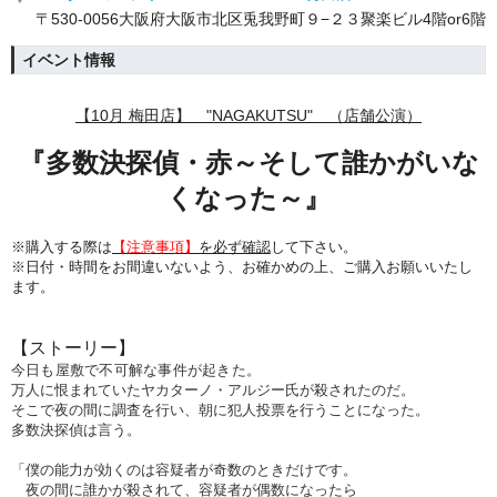
〒530-0056大阪府大阪市北区兎我野町９−２３聚楽ビル4階or6階
イベント情報
【10月 梅田店】 "NAGAKUTSU" （店舗公演）
『
多数決探偵・赤～そして誰かがいな
くなった～
』
※購入する際は
【注意事項】
を必ず確認
して下さい。
※日付・時間をお間違いないよう、
お確かめの上、ご購入お願いいたし
ます。
【ストーリー】
今日も屋敷で不可解な事件が起きた。
万人に恨まれていたヤカターノ・アルジー氏が殺されたのだ。
そこで夜の間に調査を行い、朝に犯人投票を行うことになった。
多数決探偵は言う。
「僕の能力が効くのは容疑者が奇数のときだけです。
夜の間に誰かが殺されて、容疑者が偶数になったら