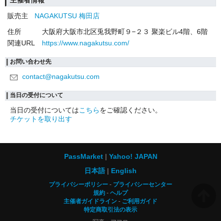
主催者情報
販売主
NAGAKUTSU 梅田店
住所
大阪府大阪市北区兎我野町９−２３ 聚楽ビル4階、6階
関連URL
https://www.nagakutsu.com/
お問い合わせ先
contact@nagakutsu.com
当日の受付について
当日の受付については
こちら
をご確認ください。
チケットを取り出す
PassMarket
Yahoo! JAPAN
日本語
English
プライバシーポリシー
プライバシーセンター
規約
ヘルプ
主催者ガイドライン
ご利用ガイド
特定商取引法の表示