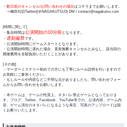
・
数日前のキャンセル/お問い合わせの場合
は
コチラまでお願いします。
⇒梅田X(旧Twitter)(＠NAGAKUTSU3) DM /
contact@nagakutsu.com
[時間に関して]
公演開始の10分前
・集合時間は
となります。
遅刻厳禁
・
です。
・公演開始時間にゲームスタートとなります。
・公演開始時間に
遅れた場合、直前無断キャンセルとみなし、該当回の
開催費用を全額負担
いただくことがあります。
[その他]
・マーダーミステリー初めての方にも丁寧にルール説明を行いますので
お気軽にご参加ください。
・もしルールや内容などご不明な点がありましたら、問い合わせフォー
ムからお問い合わせをお願いします。
・本ゲームは、ゲームの性質上、ネタバレ禁止ゲームとなっておりま
す。ブログ、Twitter、Facebook、YouTube等での、
公演内容、
ゲーム内
容、ゲーム演出のネタバレになるような発言、写真のアップロードは固
くお断りいたします。