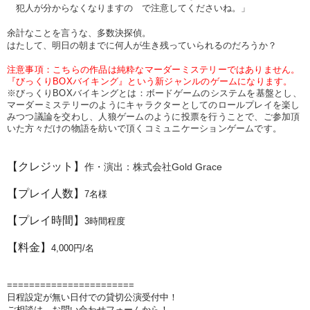
犯人が分からなくなりますの で注意してくださいね。」
余計なことを言うな、多数決探偵。
はたして、明日の朝までに何人が生き残っていられるのだろうか？
注意事項：こちらの作品は純粋なマーダーミステリーではありません。
『びっくりBOXバイキング』という新ジャンルのゲームになります。
※びっくりBOXバイキングとは：ボードゲームのシステムを基盤とし、
マーダーミステリーのようにキャラクターとしてのロールプレイを楽し
みつつ議論を交わし、人狼ゲームのように投票を行うことで、ご参加頂
いた方々だけの物語を紡いで頂くコミュニケーションゲームです。
【クレジット】
作・演出：株式会社Gold Grace
【プレイ人数】
7
名様
【プレイ時間】
3
時間程度
【料金】
4
,0
00円/名
=======================
日程設定が無い日付での貸切公演受付中！
ご相談は、お問い合わせフォームから！