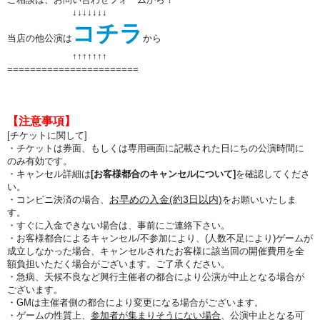
↓↓↓↓↓↓↓
コチラ
当店の他公演は
から
↑↑
↑↑
↑↑
↑
=======================
【注意事項】
[チケットに関して]
・チケットは券面、もしくは専用画面に記載された日にちの公演時間に
のみ有効です。
・キャンセル詳細は
[お客様都合のキャンセルについて]
を確認してくださ
い。
お早めの入金(約3日以内)
・コンビニ決済の場合、
をお願いいたしま
す。
・すぐに入金できない場合は、事前にご連絡下さい。
・お客様都合によるキャンセル/不参加により、(人数不足により)ゲームが
成立しなかった場合、キャンセルされたお客様に該当回の開催費用を全
額負担いただく場合がございます。ご了承ください。
・急病、天候不良など興行主催者の都合により公演が中止となる場合が
ございます。
・GMは主催者側の都合により変更になる場合がございます。
・ゲームの性質上、
参加者が集まりそうにない場合
、公演中止となる可