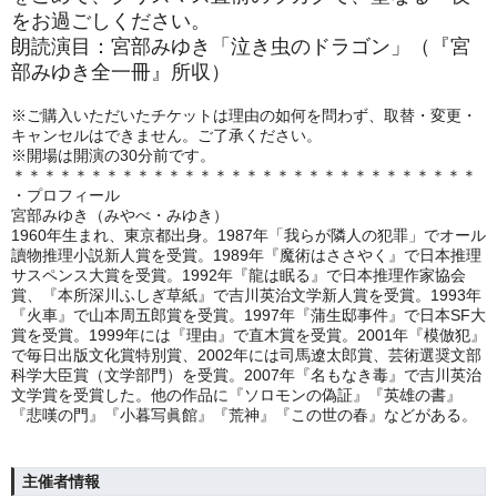
をお過ごしください。
朗読演目：宮部みゆき「泣き虫のドラゴン」（『宮
部みゆき全一冊』所収）
※ご購入いただいたチケットは理由の如何を問わず、取替・変更・
キャンセルはできません。ご了承ください。
※開場は開演の30分前です。
＊＊＊＊＊＊＊＊＊＊＊＊＊＊＊＊＊＊＊＊＊＊＊＊＊＊＊＊＊＊
・プロフィール
宮部みゆき（みやべ・みゆき）
1960年生まれ、東京都出身。1987年「我らが隣人の犯罪」でオール
讀物推理小説新人賞を受賞。1989年『魔術はささやく』で日本推理
サスペンス大賞を受賞。1992年『龍は眠る』で日本推理作家協会
賞、『本所深川ふしぎ草紙』で吉川英治文学新人賞を受賞。1993年
『火車』で山本周五郎賞を受賞。1997年『蒲生邸事件』で日本SF大
賞を受賞。1999年には『理由』で直木賞を受賞。2001年『模倣犯』
で毎日出版文化賞特別賞、2002年には司馬遼太郎賞、芸術選奨文部
科学大臣賞（文学部門）を受賞。2007年『名もなき毒』で吉川英治
文学賞を受賞した。他の作品に『ソロモンの偽証』『英雄の書』
『悲嘆の門』『小暮写眞館』『荒神』『この世の春』などがある。
主催者情報