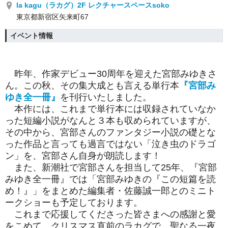
la kagu（ラカグ）2F レクチャースペースsoko
東京都新宿区矢来町67
イベント情報
昨年、作家デビュー30周年を迎えた宮部みゆきさ
ん。この秋、その集大成とも言える単行本
『宮部み
ゆき全一冊』
を刊行いたしました。
本作には、これまで単行本には収録されていなか
った短編小説がなんと３本も収められていますが、
その中から、宮部さんのファンタジー小説の礎とな
った作品と言っても過言ではない「泣き虫のドラゴ
ン」を、宮部さん自身が朗読します！
また、新潮社で宮部さんを担当して25年、『宮部
みゆき全一冊』では「宮部みゆきの『この短篇を読
め！』」をまとめた編集者・佐藤誠一郎とのミニト
ークショーも予定しております。
これまで応援してくださった皆さまへの感謝と愛
をこめて、クリスマス直前のラカグで、聖なる一夜