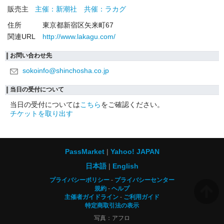
販売主
主催：新潮社 共催：ラカグ
住所
東京都新宿区矢来町67
関連URL
http://www.lakagu.com/
お問い合わせ先
sokoinfo@shinchosha.co.jp
当日の受付について
当日の受付については
こちら
をご確認ください。
チケットを取り出す
PassMarket
Yahoo! JAPAN
日本語
English
プライバシーポリシー
プライバシーセンター
規約
ヘルプ
主催者ガイドライン
ご利用ガイド
特定商取引法の表示
写真：アフロ