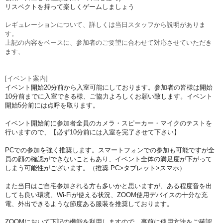
リスペクトを持って楽しくゲームしましょう
レギュレーションについて、詳しくは当日スタッフから説明がありま
す。
上記の内容をベースに、参加者のご要望に合わせて対応させていただき
ます、
[イベント案内]
イベント開始20分前から入室可能にしております。参加者の皆様は開始
10分前までに入室できる様、ご協力よろしくお願い致します。イベント
開始5分前には点呼を取ります。
イベント開始前に参加者全員のカメラ・スピーカー・マイクのテストを
行いますので、【必ず10分前には入室を完了させて下さい】
PCでの参加を強く推奨します。スマートフォンでの参加も可能ですが全
員の顔の確認ができないこともあり、イベント全体の満足度が下がって
しまう可能性がございます。（推奨:PC>タブレット>スマホ）
また当日はご自宅参加される方も多いかと思いますが、ある程度音を出
しても良い環境、Wi-Fiが使える状況、ZOOM使用デバイスの十分な充
電、外出できるような節度ある服装を推奨しております。
ZOOMにおいて下記の機能を利用しますので、事前に使用方法をご確認