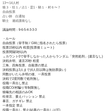
13〜14人村
狼３・狂１／占1・霊1・騎１・村６〜７
自由投票
占い師 白通知
騎士 連続護衛なし
議論時間：9-6-5-4-3-3-3
・ルール
自由投票（挙手制 / GMに指名されたら投票）
投票15秒以内 程度(投票後ミュート)
投票間隔5秒以内
→カウント0で挙手しなかった人からランダム「突然処刑」(遺言なし)
決戦弁明、遺言20秒 程度
三角、四角投票、自殺票の禁止
決戦投票は3人まで(4人目以降は無効票扱い)
同数がいたら弁明の後、一斉投票
決戦で2度同数で処刑無し
役職一斉出し禁止
役職CO/村騙り等制限無し
狼噛先の相談のみOK
柱発言、萎えパッション 禁止
暴言、ガチギレ 禁止
一本指定 禁止
役職一斉出し 禁止(結果の一斉出しは可)