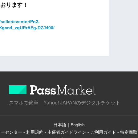
ております！
。
seller/eventer/Pn2-
Xgcn4_zqURrAEg-DZJ400/
スマホで簡単 Yahoo! JAPANのデジタルチケット
日本語
｜
English
シーセンター
-
利用規約
-
主催者ガイドライン
-
ご利用ガイド
-
特定商取