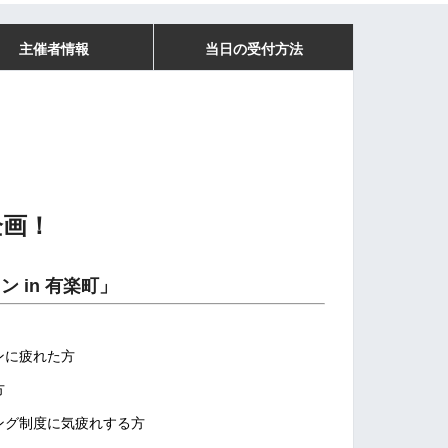
主催者情報
当日の受付方法
企画！
 in 有楽町」
ンに疲れた方
方
ング制度に気疲れする方