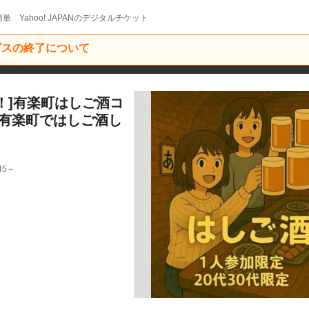
単 Yahoo! JAPANのデジタルチケット
ービスの終了について
！]有楽町はしご酒コ
代！有楽町ではしご酒し
45～