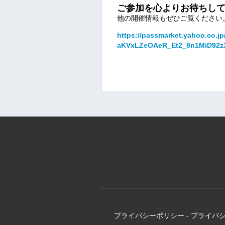
ご参加を心よりお待ちし
他の開催情報もぜひご覧ください
https://passmarket.yahoo.co.jp/
aKVxLZeOAeR_Et2_8n1MiD92z
プライバシーポリシー
-
プライバ