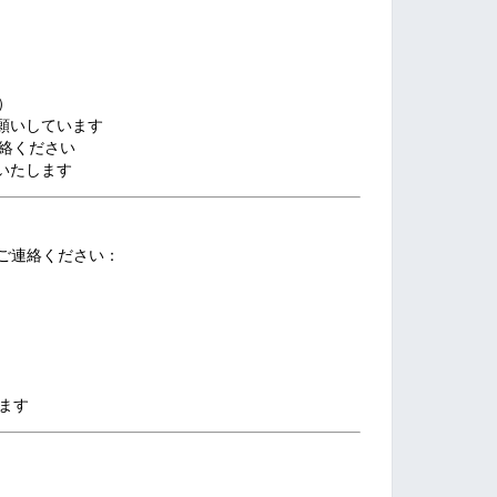
）
）
度）
願いしています
連絡ください
いたします
**へご連絡ください：
います