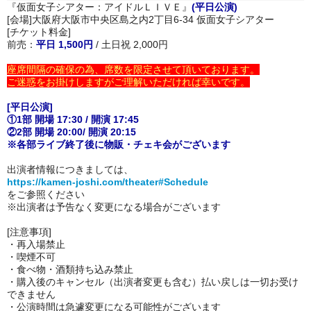
『仮面女子シアター：アイドルＬＩＶＥ』
(平日公演)
[会場]大阪府大阪市中央区島之内2丁目6-34 仮面女子シアター
[チケット料金]
前売：
平日 1,500円
/ 土日祝 2,000円
座席間隔の確保の為、席数を限定させて頂いております。
ご迷惑をお掛けしますがご理解いただければ幸いです。
[平日公演]
①1部 開場 17:30 / 開演 17:45
②2部 開場 20:00/ 開演 20:15
※各部ライブ終了後に物販・チェキ会がございます
出演者情報につきましては、
https://kamen-joshi.com/theater#Schedule
をご参照ください
※出演者は予告なく変更になる場合がございます
[注意事項]
・再入場禁止
・喫煙不可
・
食べ物・酒類持ち込み禁止
・購入後のキャンセル（出演者変更も含む）払い戻しは一切お受け
できません
・公演時間は急遽変更になる可能性がございます