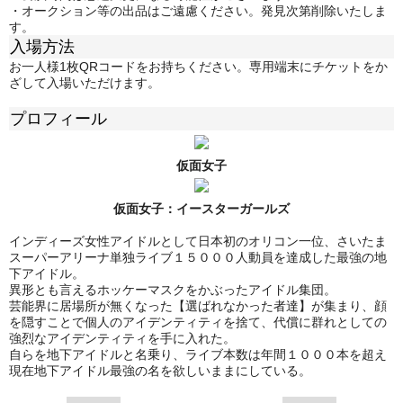
・オークション等の出品はご遠慮ください。発見次第削除いたしま
す。
入場方法
お一人様1枚QRコードをお持ちください。専用端末にチケットをか
ざして入場いただけます。
プロフィール
仮面女子
仮面女子：
イースターガールズ
インディーズ女性アイドルとして日本初のオリコン一位、さいたま
スーパーアリーナ単独ライブ１５０００人動員を達成した最強の地
下アイドル。
異形とも言えるホッケーマスクをかぶったアイドル集団。
芸能界に居場所が無くなった【選ばれなかった者達】が集まり、顔
を隠すことで個人のアイデンティティを捨て、代償に群れとしての
強烈なアイデンティティを手に入れた。
自らを地下アイドルと名乗り、ライブ本数は年間１０００本を超え
現在地下アイドル最強の名を欲しいままにしている。