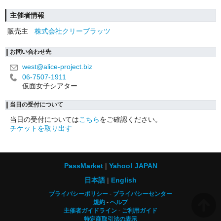
主催者情報
販売主
株式会社クリーブラッツ
お問い合わせ先
west@alice-project.biz
06-7507-1911
仮面女子シアター
当日の受付について
当日の受付については
こちら
をご確認ください。
チケットを取り出す
PassMarket
Yahoo! JAPAN
日本語
English
プライバシーポリシー
プライバシーセンター
規約
ヘルプ
主催者ガイドライン
ご利用ガイド
特定商取引法の表示