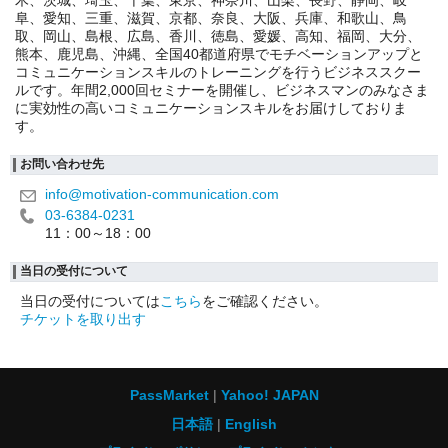
木、茨城、埼玉、千葉、東京、神奈川、山梨、長野、静岡、岐
阜、愛知、三重、滋賀、京都、奈良、大阪、兵庫、和歌山、鳥
取、岡山、島根、広島、香川、徳島、愛媛、高知、福岡、大分、
熊本、鹿児島、沖縄、全国40都道府県でモチベーションアップと
コミュニケーションスキルのトレーニングを行うビジネススクー
ルです。年間2,000回セミナーを開催し、ビジネスマンのみなさま
に実効性の高いコミュニケーションスキルをお届けしておりま
す。
お問い合わせ先
info@motivation-communication.com
03-6384-0231
11：00～18：00
当日の受付について
当日の受付については
こちら
をご確認ください。
チケットを取り出す
PassMarket
Yahoo! JAPAN
日本語
English