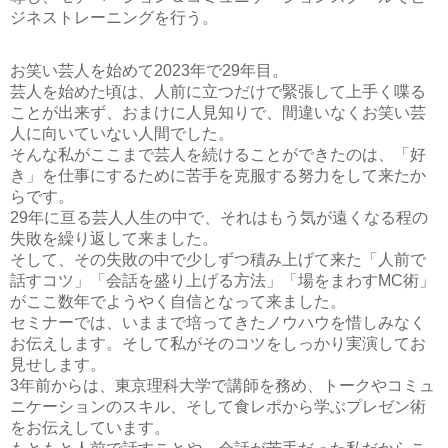
ジネストレーニングを行う。
お笑い芸人を始めて2023年で29年目。
芸人を始めた頃は、人前に立つだけで緊張して上手く喋る
ことが出来ず、おまけに人見知りで、間違いなくお笑い芸
人に向いていない人間でした。
そんな私がここまで芸人を続けることができたのは、「好
き」を仕事にするために苦手を克服する努力をして来たか
らです。
29年に亘る芸人人生の中で、それはもう気が遠くなる程の
失敗を繰り返して来ました。
そして、その失敗の中で少しずつ積み上げて来た「人前で
話すコツ」「会話を盛り上げる方法」「場をまわすMC術」
がここ数年でようやく自信となって来ました。
セミナーでは、いままで培ってきたノウハウを惜しみなく
お伝えします。そして私がそのコツをしっかり実演してお
見せします。
3年前からは、東京理科大学で講師を務め、トークやコミュ
ニケーションのスキル、そして食レポから学ぶプレゼン術
をお伝えしています。