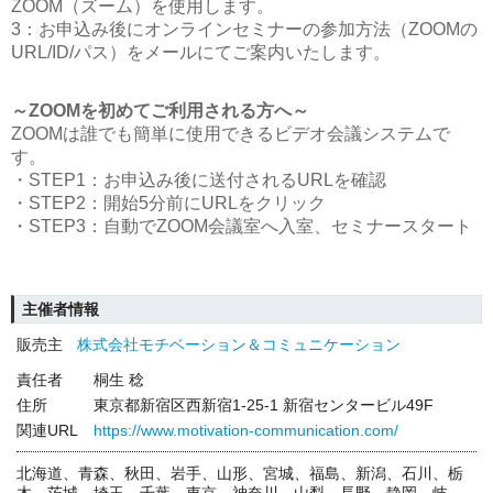
ZOOM（ズーム）を使用します。
3：お申込み後にオンラインセミナーの参加方法（ZOOMの
URL/ID/パス）をメールにてご案内いたします。
～ZOOMを初めてご利用される方へ～
ZOOMは誰でも簡単に使用できるビデオ会議システムで
す。
・STEP1：お申込み後に送付されるURLを確認
・STEP2：開始5分前にURLをクリック
・STEP3：自動でZOOM会議室へ入室、セミナースタート
主催者情報
販売主
株式会社モチベーション＆コミュニケーション
責任者
桐生 稔
住所
東京都新宿区西新宿1-25-1 新宿センタービル49F
関連URL
https://www.motivation-communication.com/
北海道、青森、秋田、岩手、山形、宮城、福島、新潟、石川、栃