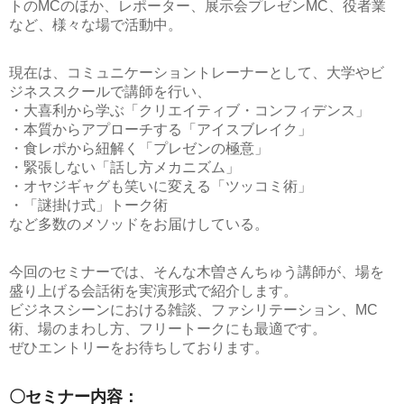
トのMCのほか、レポーター、展示会プレゼンMC、役者業
など、様々な場で活動中。
現在は、コミュニケーショントレーナーとして、大学やビ
ジネススクールで講師を行い、
・大喜利から学ぶ「クリエイティブ・コンフィデンス」
・本質からアプローチする「アイスブレイク」
・食レポから紐解く「プレゼンの極意」
・緊張しない「話し方メカニズム」
・オヤジギャグも笑いに変える「ツッコミ術」
・「謎掛け式」トーク術
など多数のメソッドをお届けしている。
今回のセミナーでは、そんな木曽さんちゅう講師が、場を
盛り上げる会話術を実演形式で紹介します。
ビジネスシーンにおける雑談、ファシリテーション、MC
術、場のまわし方、フリートークにも最適です。
ぜひエントリーをお待ちしております。
〇セミナー内容：