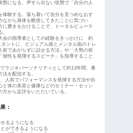
状態になる。声すら出ない状態で「自分の人
。
を体験する。落ち着いて自分を見つめなおす
めながら身体を酷使してきたことに気づい
方に磨きをかけることで、トータルビューテ
る。
大会の指導者としての経験をきっかけに 約
テスタントに、ビジュアル面とメンタル面のトレ
人前であがらずに話せる方法」や「大勢の前
「個性を発揮するスピーチ」を指導すること
。
でラジオパーソナリティとして約13年間、番
方法を配信する。
導し、人前でパフォーマンスを発揮する方法や自
心と体の美容と健康などのセミナー・セッシ
の方から定評をいただいている。
効果：
話せるようになる
ことができるようになる