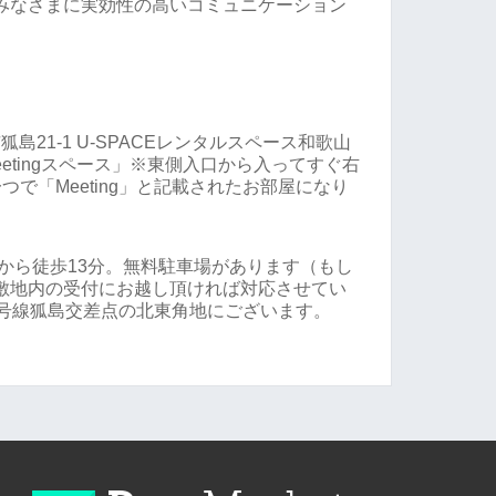
みなさまに実効性の高いコミュニケーション
。
市狐島21-1 U-SPACEレンタルスペース和歌山
etingスペース」※東側入口から入ってすぐ右
で「Meeting」と記載されたお部屋になり
江駅から徒歩13分。無料駐車場があります（もし
敷地内の受付にお越し頂ければ対応させてい
6号線狐島交差点の北東角地にございます。