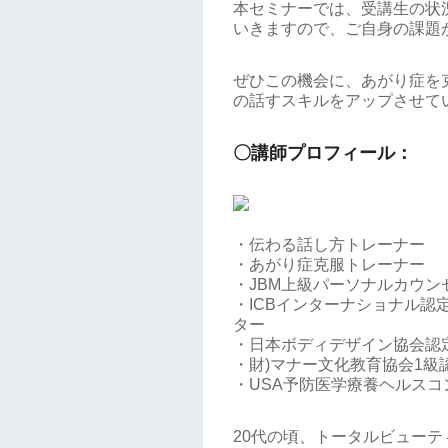
本セミナーでは、受講生の状
いきますので、ご自身の課題
ぜひこの機会に、あがり症を
の話すスキルをアップさせて
〇講師プロフィール：
・伝わる話し方トレーナー
・あがり症克服トレーナー
・JBM上級パーソナルカウン
・ICBインターナショナル
ター
・日本ボディデザイン協会認
・財)マナー文化教育協会
・USA予防医学療養ヘルスコ
20代の頃、トータルビュー