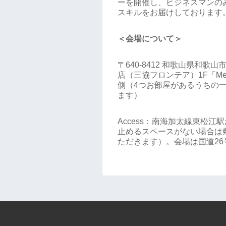
ーを開催し、ビジネスマンの
スキルをお届けしております
＜会場について＞
〒640-8412 和歌山県和歌山
店（三協フロンテア）1F「Me
側（4つお部屋があるうちの一つ
ます）
Access：南海加太線東松
止めるスペースがない場合は
ただきます）。会場は国道2