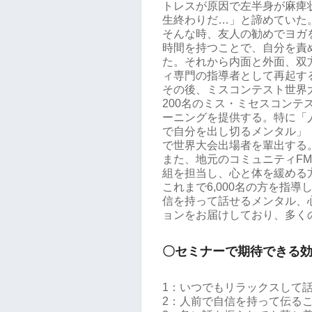
トレスが原因で左半身が麻痺
生終わりだ…」と諦めていた
そんな時、友人の勧めでヨガ
時間を持つことで、自分を責
た。それから内面と外面、双
ィ専門の指導者として再起す
その後、ミスコンテスト世界
200名のミス・ミセスコン
ーニングを提供する。特に「
で自分を出し切るメンタル」
で世界大会出場者を輩出する
また、地元のコミュニティFM
組を担当し、心と体を緩める
これまで6,000名の方を指
信を持って話せるメンタル、
ョンをお届けしており、多く
〇セミナーで期待できる
1：いつでもリラックスして
2：人前で自信を持って伝る