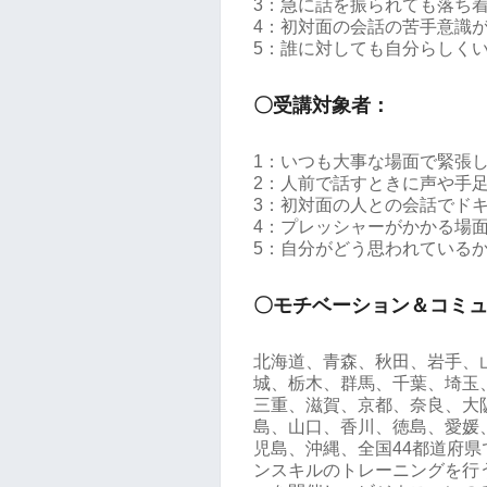
3：急に話を振られても落ち
4：初対面の会話の苦手意識
5：誰に対しても自分らしく
〇受講対象者：
1：いつも大事な場面で緊張
2：人前で話すときに声や手
3：初対面の人との会話でド
4：プレッシャーがかかる場
5：自分がどう思われている
〇モチベーション＆コミ
北海道、青森、秋田、岩手、
城、栃木、群馬、千葉、埼玉
三重、滋賀、京都、奈良、大
島、山口、香川、徳島、愛媛
児島、沖縄、全国44都道府
ンスキルのトレーニングを行う