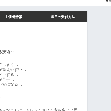
主催者情報
当日の受付方法
る技術～
てしまう…
が震えやすい…
ドキする…
が苦手…
不安になる…
？
色々なことにチャレンジされた方も多いと思