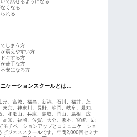
着いて話せるようになる
がなくなる
いられる
してしまう方
足が震えやすい方
キドキする方
面が苦手な方
か不安になる方
ュニケーションスクールとは…
山形、宮城、福島、新潟、石川、福井、茨
、東京、神奈川、長野、静岡、岐阜、愛知、
阪、和歌山、兵庫、鳥取、岡山、島根、広
、高知、福岡、佐賀、大分、熊本、宮崎、鹿
県でモチベーションアップとコミュニケーショ
ビジネススクールです。年間2,000回セミナ