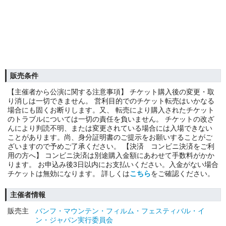
販売条件
【主催者から公演に関する注意事項】 チケット購入後の変更・取
り消しは一切できません。 営利目的でのチケット転売はいかなる
場合にも固くお断りします。又、 転売により購入されたチケット
のトラブルについては一切の責任を負いません。 チケットの改ざ
んにより判読不明、または変更されている場合には入場できない
ことがあります。尚、身分証明書のご提示をお願いすることがご
ざいますので予めご了承ください。 【決済 コンビニ決済をご利
用の方へ】 コンビニ決済は別途購入金額にあわせて手数料がかか
ります。 お申込み後3日以内にお支払いください。入金がない場合
チケットは無効になります。 詳しくは
こちら
をご確認ください。
主催者情報
販売主
バンフ・マウンテン・フィルム・フェスティバル・イ
ン・ジャパン実行委員会