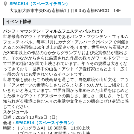
SPACE14（スペースイチヨン）
大阪府大阪市中央区心斎橋筋1丁目8-3 心斎橋PARCO 14F
イベント情報
バンフ・マウンテン・フィルムフェスティバルとは？
世界最高のアウトドア映画祭であるバンフ・マウンテン・フィルム
フェスティバル。毎年11月にカナダ・アルバータ州バンフで開催さ
れるこの映画祭は50年以上の歴史があります。世界中から応募され
た300本以上の作品のなかからグランプリおよび受賞作品が選出さ
れ、そのなかからさらに厳選された作品の数々がワールドツアーに
て世界6大陸40か国で上映されています。年々その規模は大きくな
ってきており、世界中の山岳・アウトドア愛好家はもとより、広く
一般の方々にも愛されているイベントです。
世界で最も優れたこの映画祭を通じて、自然環境や山岳文化、アウ
トドアスポーツの素晴らしさなどをより多くの方がたにご紹介して
いきたいと考えています。世界各国から集められた山岳をはじめと
した様々なアウトドアスポーツの楽しさ、厳しさ、美しさ、そして
知られざる秘境に住む人々の生活や文化をこの機会にぜひ身近に感
じてください。
スケジュール
日程：2025年10月26日（日）
会場：
SPACE14（スペースイチヨン）
時間：［プログラムA］10:30開場・11:00上映
［プログラムB］14:30開場・15:00上映