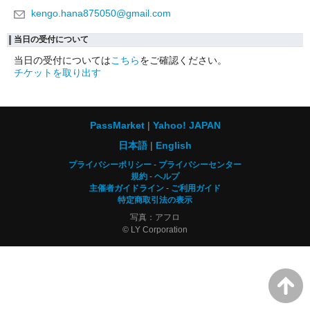
kengo.hana875050@gmail.com
当日の受付について
当日の受付については
こちら
をご確認ください。
チケットを取り出す
PassMarket
Yahoo! JAPAN
日本語
English
プライバシーポリシー
プライバシーセンター
規約
ヘルプ
主催者ガイドライン
ご利用ガイド
特定商取引法の表示
写真：アフロ
© LY Corporation