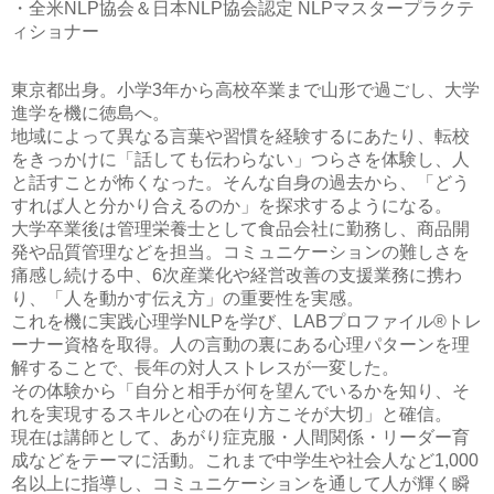
・全米NLP協会＆日本NLP協会認定 NLPマスタープラクテ
ィショナー
東京都出身。小学3年から高校卒業まで山形で過ごし、大学
進学を機に徳島へ。
地域によって異なる言葉や習慣を経験するにあたり、転校
をきっかけに「話しても伝わらない」つらさを体験し、人
と話すことが怖くなった。そんな自身の過去から、「どう
すれば人と分かり合えるのか」を探求するようになる。
大学卒業後は管理栄養士として食品会社に勤務し、商品開
発や品質管理などを担当。コミュニケーションの難しさを
痛感し続ける中、6次産業化や経営改善の支援業務に携わ
り、「人を動かす伝え方」の重要性を実感。
これを機に実践心理学NLPを学び、LABプロファイル®トレ
ーナー資格を取得。人の言動の裏にある心理パターンを理
解することで、長年の対人ストレスが一変した。
その体験から「自分と相手が何を望んでいるかを知り、そ
れを実現するスキルと心の在り方こそが大切」と確信。
現在は講師として、あがり症克服・人間関係・リーダー育
成などをテーマに活動。これまで中学生や社会人など1,000
名以上に指導し、コミュニケーションを通して人が輝く瞬