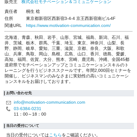
販売主
株式会社モチベーション＆コミュニケーション
責任者
桐生 稔
住所
東京都新宿区西新宿3-4-4 京王西新宿南ビル4F
関連URL
https://www.motivation-communication.com/
北海道、青森、秋田、岩手、山形、宮城、福島、新潟、石川、福
井、茨城、栃木、群馬、千葉、埼玉、東京、神奈川、山梨、長
野、静岡、岐阜、愛知、三重、滋賀、京都、奈良、大阪、和歌
山、兵庫、鳥取、岡山、島根、広島、山口、香川、徳島、愛媛、
高知、福岡、佐賀、大分、熊本、宮崎、鹿児島、沖縄、全国45都
道府県でモチベーションアップとコミュニケーションスキルのト
レーニングを行うビジネススクールです。年間2,000回セミナーを
開催し、ビジネスマンのみなさまに実効性の高いコミュニケーシ
ョンスキルをお届けしております。
お問い合わせ先
info@motivation-communication.com
03-6384-0231
11：00～18：00
当日の受付について
当日の受付については
こちら
をご確認ください。