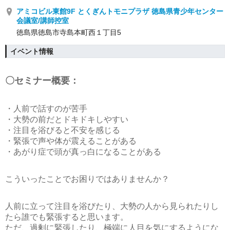
アミコビル東館9F とくぎんトモニプラザ 徳島県青少年センター
会議室/講師控室
徳島県徳島市寺島本町西１丁目5
イベント情報
〇セミナー概要：
・人前で話すのが苦手
・大勢の前だとドキドキしやすい
・注目を浴びると不安を感じる
・緊張で声や体が震えることがある
・あがり症で頭が真っ白になることがある
こういったことでお困りではありませんか？
人前に立って注目を浴びたり、大勢の人から見られたりし
たら誰でも緊張すると思います。
ただ、過剰に緊張したり、極端に人目を気にするようにな