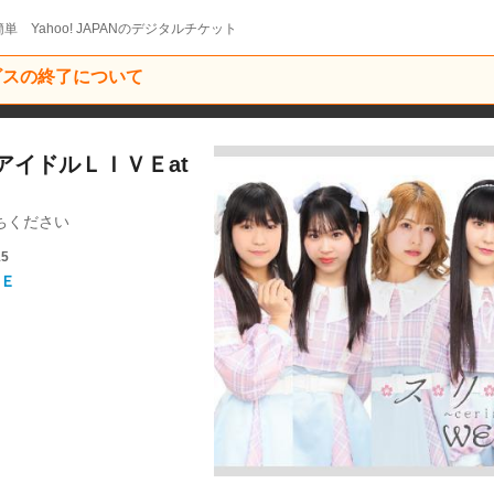
単 Yahoo! JAPANのデジタルチケット
ービスの終了について
/アイドルＬＩＶＥat
ちください
15
Ｅ