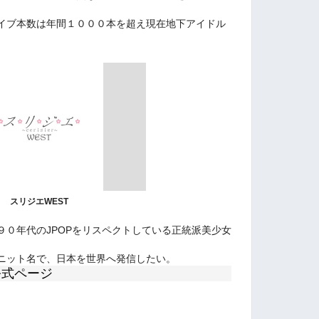
イブ本数は年間１０００本を超え現在地下アイドル
。
スリジエWEST
９０年代のJPOPをリスペクトしている正統派美少女
ニット名で、日本を世界へ発信したい。
公式ページ