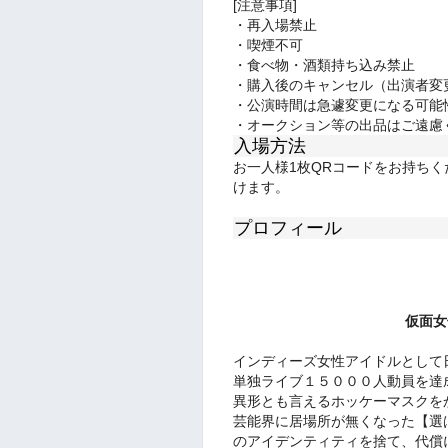
[注意事項]
・再入場禁止
・喫煙不可
・
食べ物・酒類持ち込み禁止
・購入後のキャンセル（出演者変
・公演時間は急遽変更になる可能
・オークション等の出品はご遠慮
入場方法
お一人様1枚QRコードをお持ち
けます。
プロフィール
仮面女
インディーズ女性アイドルとして
単独ライブ１５０００人動員を達
異形とも言えるホッケーマスクを
芸能界に居場所が無くなった【選
のアイデンティティを捨て、代償