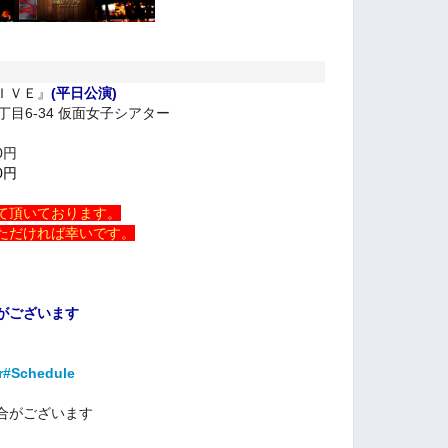
ＩＶＥ』
(平日公演)
丁目6-34 仮面女子シアター
0円
0円
て頂いております。
ただければ幸いです。
がございます
er#Schedule
合がございます