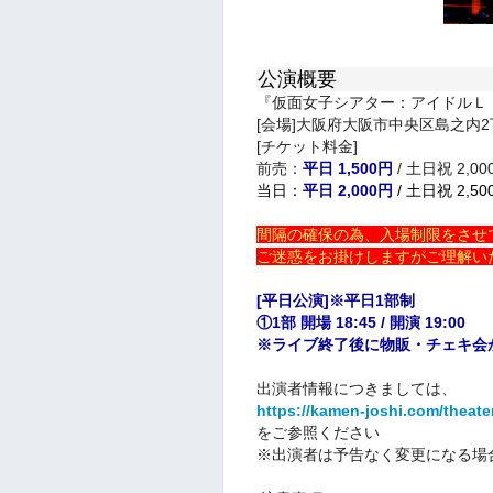
公演概要
『仮面女子シアター：アイドルＬ
[会場]大阪府大阪市中央区島之内2
[チケット料金]
前売：
平日 1,500円
/ 土日祝 2,00
当日：
平日 2,000円
/ 土日祝 2,50
間隔の確保の為、入場制限をさせ
ご迷惑をお掛けしますがご理解い
[平日公演]※平日1部制
①1部 開場 18:45 / 開演 19:00
※ライブ終了後に物販・チェキ会
出演者情報につきましては、
https://kamen-joshi.com/theat
をご参照ください
※出演者は予告なく変更になる場