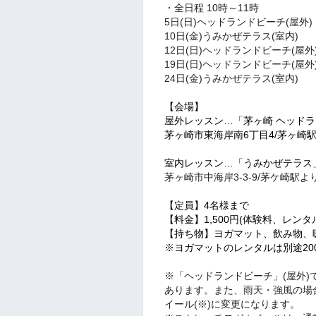
・全日程 10時～11時
5日(日)ヘッドランドビーチ(屋外)
10日(金)うみかぜテラス(室内)
12日(日)ヘッドランドビーチ(屋外
19日(日)ヘッドランドビーチ(屋外
24日(金)うみかぜテラス(室
内)
【会場】
屋外レッスン…
「茅ヶ崎 ヘッド
茅ヶ崎市東海岸南6丁目4/茅ヶ崎
室内レッスン…
「うみかぜテラス
茅ヶ崎市中海岸3-3-9/茅ケ崎駅よ
【定員】4名様まで
【料金】1,500円(体験料、レン
【持ち物】ヨガマット、
飲み物、
※ヨガマットのレンタルは別途2
※「ヘッドランドビーチ」(屋外
あります。また、雨天・強風の場
イール(※)に変更になります。