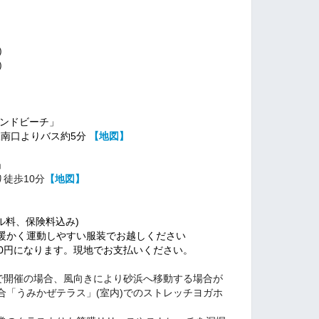
)
)
ランドビーチ」
駅南口よりバス約5分
【地図】
」
り徒歩10分
【地図】
タル料、保険料込み)
暖かく運動しやすい服装でお越しください
00円になります。現地でお支払いください。
)で開催の場合、風向きにより砂浜へ移動する場合が
合「うみかぜテラス」(室内)でのストレッチヨガホ