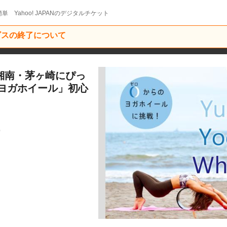
単 Yahoo! JAPANのデジタルチケット
ービスの終了について
L】湘南・茅ヶ崎にぴっ
ヨガホイール」初心
0