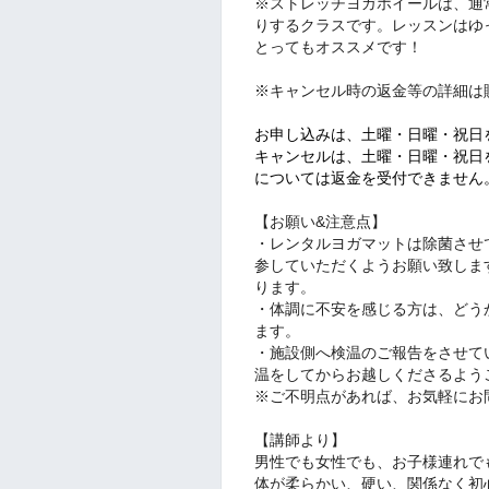
※ストレッチヨガホイールは、通
りするクラスです。レッスンはゆ
とってもオススメです！
※
キャンセル時の返金等の詳細は
お申し込みは、土曜・日曜・祝日
キャンセルは、土曜・日曜・祝日
については返金を受付できません
【お願い&注意点】
・レンタルヨガマットは除菌させて
参していただくようお願い致し
ります。
・体調に不安を感じる方は、ど
ます。
・施設側へ検温のご報告をさせて
温をしてからお越しくださるよう
※ご不明点があれば、お気軽に
【講師より】
男性でも女性でも、お子様連れで
体が柔らかい、硬い、関係なく初