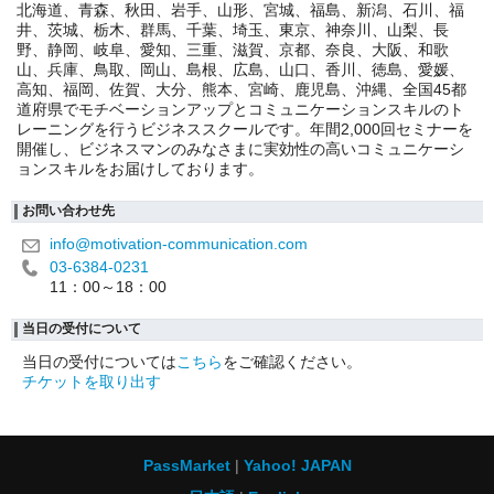
北海道、青森、秋田、岩手、山形、宮城、福島、新潟、石川、福
井、茨城、栃木、群馬、千葉、埼玉、東京、神奈川、山梨、長
野、静岡、岐阜、愛知、三重、滋賀、京都、奈良、大阪、和歌
山、兵庫、鳥取、岡山、島根、広島、山口、香川、徳島、愛媛、
高知、福岡、佐賀、大分、熊本、宮崎、鹿児島、沖縄、全国45都
道府県でモチベーションアップとコミュニケーションスキルのト
レーニングを行うビジネススクールです。年間2,000回セミナーを
開催し、ビジネスマンのみなさまに実効性の高いコミュニケーシ
ョンスキルをお届けしております。
お問い合わせ先
info@motivation-communication.com
03-6384-0231
11：00～18：00
当日の受付について
当日の受付については
こちら
をご確認ください。
チケットを取り出す
PassMarket
Yahoo! JAPAN