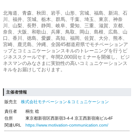
北海道、青森、秋田、岩手、山形、宮城、福島、新潟、石
川、福井、茨城、栃木、群馬、千葉、埼玉、東京、神奈
川、山梨、長野、静岡、岐阜、愛知、三重、滋賀、京都、
奈良、大阪、和歌山、兵庫、鳥取、岡山、島根、広島、山
口、香川、徳島、愛媛、高知、福岡、佐賀、大分、熊本、
宮崎、鹿児島、沖縄、全国45都道府県でモチベーションア
ップとコミュニケーションスキルのトレーニングを行うビ
ジネススクールです。年間2,000回セミナーを開催し、ビジ
ネスマンのみなさまに実効性の高いコミュニケーションス
キルをお届けしております。
主催者情報
販売主
株式会社モチベーション＆コミュニケーション
責任者
桐生 稔
住所
東京都新宿区西新宿3-4-4 京王西新宿南ビル4F
関連URL
https://www.motivation-communication.com/