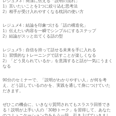
レジュメ3：簡潔に伝える「説明の流れ」
1）言いたいことを1つに絞り込む思考法
2）相手が受け入れやすくなる枕詞の使い方
レジュメ4：結論を印象づける「話の構造化」
1）伝えたい内容を一瞬でシンプルにするステップ
2）結論がスッと出てくる話の型
レジュメ5：自信を持って話せる未来を手に入れる
1）習慣的なトレーニングで話すことが楽しくなる
2）「どう見られているか」を意識すると話が一気にうまく
なる
90分のセミナーで、「説明がわかりやすい人」が何を考
え、どう話しているのかを、実践を通して身につけていた
だきます。
ぜひこの機会に、
いきなり質問されてもスラスラ回答でき
る！説明が上手い人の「30秒トーク」
を習得して、あなた
のコミュニケーション力をもう一段、引き上げていきまし