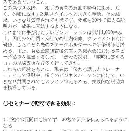
スであるということ。
この気づき以降、「相手の質問の意図を瞬時に捉え、短
く、的確に返す」説明スタイルへと大きく転換。その結
果、いきなり質問されても慌てず、要点を30秒で伝える説
明力が、成果に直結するようになる。
これまでに手がけたプレゼンテーションは累計1,000件以
上。国内外の部門・支社での社内研修、クライアント向け
研修、さらにその先のステークホルダーへの研修講師も務
める。また、有名企業経営者のプレス発表会におけるスピ
ーチ指導を担当するなど、「伝わる説明」「瞬時に答える
力」の現場支援を数多く行ってきた。
これらの経験をもとに、現在は「伝わる話し方トレーナ
ー」として活動中。多くのビジネスパーソンに向けて、い
きなり質問されてもスラスラ答えられる、実践的な説明力
を指導している。
〇セミナーで期待できる効果：
1：突然の質問にも慌てず、30秒で要点を伝えられるように
なる