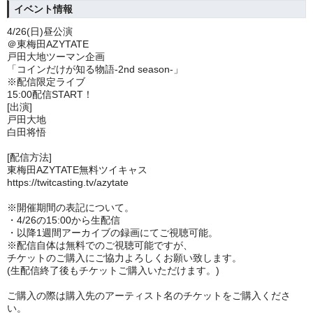
イベント情報
4/26(日)昼公演
＠東梅田AZYTATE
戸田大地ツーマン企画
「コインだけが知る物語-2nd season-」
※配信限定ライブ
15:00配信START！
[出演]
戸田大地
白田将悟
[配信方法]
東梅田AZYTATE無料ツイキャス
https://twitcasting.tv/azytate
※開催期間の表記について。
・4/26の
15:00から生配信
・以降1週間アーカイブの録画にてご視聴可能。
※
配信自体は無料でのご視聴可能ですが、
チケットのご購入にご協力よろしくお願い致します。
(生配信終了後もチケットご購入いただけます。)
ご購入の際は購入先のアーティスト名のチケットをご購入くださ
い。