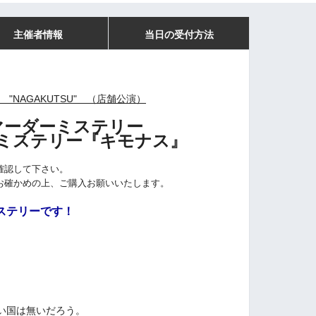
主催者情報
当日の受付方法
 "NAGAKUTSU" （店舗公演）
マーダーミステリー
ミステリー『キモナス
』
確認して下さい。
お確かめの上、ご購入お願いいたします。
ステリーです！
い国は無いだろう。