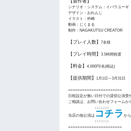
【製作者】
シナリオ・システム：イバラユーギ
デザイン：おれんじ
イラスト：衿崎
動画：じくまる
制作：NAGAKUTSU CREATOR
【プレイ人数】
7
名様
【プレイ時間】
3.5
時間程度
【料金】
4,000円/名(税込)
【提供期間】
1
月1日～3月31日
=======================
日程設定が無い日付での貸切公演受
ご相談は、お問い合わせフォームか
↓↓↓↓↓↓↓
コチラ
当店の他公演は
か
↑↑
↑↑
↑↑
↑
=======================