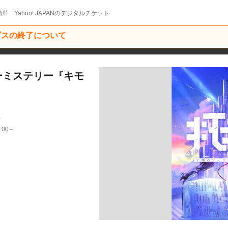
単 Yahoo! JAPANのデジタルチケット
ービスの終了について
ーミステリー『キモ
9
:00～