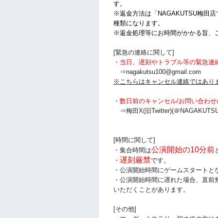
す。
※返金方法は「NAGAKUTSU梅田
種類になります。
※返金処理等にお時間がかかる旨、
[緊急の連絡に関して]
・
当日、遅刻やトラブル等の緊急連
⇒nagakutsu100@gmail.com
※こちらはキャンセル連絡ではあり
・
数日前のキャンセル/お問い合わせ
⇒梅田X(旧Twitter)(＠NAGAKUTSU
[時間に関して]
公演開始の10分前
・集合時間は
遅刻厳禁
・
です。
・公演開始時間にゲームスタートと
・公演開始時間に
遅れた場合、直前
いただくことがあります。
[その他]