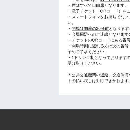
・席はすべて自由席となります。
・
電子チケット（QRコード）を
・スマートフォンをお持ちでない
い。
・
開場は開演の30分前
となります
・会場周辺へのご迷惑となります
・チケットのQRコードにある番
・開場時刻に遅れる方は次の番号
予めご了承ください。
・1ドリンク制となっております
受け取りください。
＊公共交通機関の遅延、交通渋滞
トの払い戻しは対応できかねます