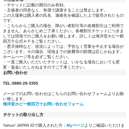
・チケットに記載の期日のみ有効。
・主催者の同意なく、有償で譲渡することは禁止します。
この入場券は購入者の氏名、連絡先を確認した上で販売されたもの
です。
・こちらからご購入の場合、障がい者割引等の各種割引はご利用で
きません。
あらかじめご了承ください。各種割引チケットにつきま
しては現地でのご購入をお願い致します。詳しくは海洋堂ホビー館
四万十公式ＨＰをご覧ください。
・悪天候時など、状況によっては、予告なく営業を中止する場合が
ございます。その場合、現地までの旅費等の賠償は応じかねます。
ホームぺージ等を必ずご覧ください。
・一度ご購入いただいたチケットは、いかなる場合においても変
更・返金いたしかねますのでご了承ください。
お問い合わせ
TEL:0880-29-3355
メールでのお問い合わせはこちらのお問い合わせフォームよりお願
い致します。
海洋堂ホビー館四万十お問い合わせフォーム
チケットの取り出し方
Yahoo! JAPAN IDで購入された方：
Myページ
よりご確認いただけま