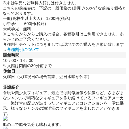
※未就学児など無料入館には付きません。
こちらの前売券は、下記の一般価格の1割引きのお得な前売り価格と
なっております。
一般(高校生以上大人)：1200円(税込)
小中学生： 600円(税込)
未就学児：無料
※こちらからからご購入の場合、各種割引はご利用できません。
あ
らかじめご了承ください。
各種割引チケットにつきましては現地でのご購入をお願い致します
→
各種割引について
開館時間
10：00～18：00
※入館は閉館の30分前まで
休館日
火曜日（火曜祝日の場合営業、翌日水曜が休館）
施設紹介
食玩や美少女フィギュア、最近では阿修羅像や仏像など、さまざま
なジャンルで精巧なフィギュアを作り続けているフィギュアメーカ
ー・海洋堂の歴史が詰まったフィギュアとコレクションを一堂に展
示。
様々なジャンルの海洋堂のフィギュアを楽しむことができま
す。
船の上で船長気分も味わえます。