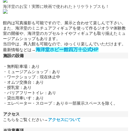
海洋堂のお宝！実際に映画で使われたトリケラトプスも！
館内は写真撮影も可能ですので、展示と合わせて楽しんで下さい。
また、海洋堂のミニチュアフィギュアを使って作るジオラマ体験教
室の開催や、海洋堂のカプセルトイやフィギュアも取り揃えたミュ
ージアムショップもあります。
当日中は、再入館も可能なので、ゆっくり楽しんでいただけます。
海洋堂ホビー館四万十公式HP
最新情報などは→
施設の設備
・無料駐車場：あり
・
ミュージアムショップ：あり
・
ワークショップ
：
現在休止中
・
オムツ交換台
：
あり
・
授乳室：あり
・
バリアフリートイレ：あり
・
貸出用車いす：あり
・
エレベーター・スロープ：あり※一部展示スペースを除く。
アクセス
こちらをご覧ください→
アクセスについて
※注意事項