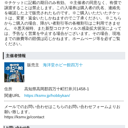
※チケットに記載の期日のみ有効。 ※主催者の同意なく、有償で
譲渡することは禁止します。この入場券は購入者の氏名、連絡先
を確認した上で販売されたものです。※ご購入いただいたチケッ
トは、変更・返金いたしかねますのでご了承ください。 ※こちら
からご購入の場合、障がい者割引等の各種割引はご利用できませ
ん。 ※悪天候時、また新型コロナウィルス感染拡大状況によって
は、予告なく営業を中止する場合がございます。その場合、現地
までの旅費等の賠償は応じかねます。ホームぺージ等を必ずご覧
ください。
主催者情報
販売主
海洋堂ホビー館四万十
住所
高知県高岡郡四万十町打井川1458-1
関連URL
https://ksmv.jp/hobbykan/
メールでのお問い合わせはこちらのお問い合わせフォームよりお
願い致します。
https://ksmv.jp/contact
お問い合わせ先