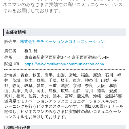
ネスマンのみなさまに実効性の高いコミュニケーションス
キルをお届けしております。
主催者情報
販売主
株式会社モチベーション＆コミュニケーション
責任者
桐生 稔
住所
東京都新宿区西新宿3-4-4 京王西新宿南ビル4F
関連URL
https://www.motivation-communication.com/
北海道、青森、秋田、岩手、山形、宮城、福島、新潟、石川、福
井、茨城、栃木、群馬、千葉、埼玉、東京、神奈川、山梨、長
野、静岡、岐阜、愛知、三重、滋賀、京都、奈良、大阪、和歌
山、兵庫、鳥取、岡山、島根、広島、山口、香川、徳島、愛媛、
高知、福岡、佐賀、大分、熊本、宮崎、鹿児島、沖縄、全国45都
道府県でモチベーションアップとコミュニケーションスキルのト
レーニングを行うビジネススクールです。年間2,000回セミナーを
開催し、ビジネスマンのみなさまに実効性の高いコミュニケーシ
ョンスキルをお届けしております。
お問い合わせ先