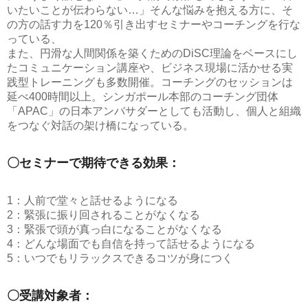
いたいことが伝わらない…」そんな悩みを抱える方に、そ
の方の話す力を120％引き出すセミナーやコーチングを行な
っている、
また、円滑な人間関係を築くためのDiSC理論をベースにし
たコミュニケーション講座や、ビジネス現場に活かせる実
践型トレーニングも多数開催。コーチングのセッションは
延べ400時間以上。シンガポール本部のコーチング団体
「APAC」の日本アンバサダーとしても活動し、個人と組織
をつなぐ対話の架け橋になっている。
〇セミナーで期待できる効果：
1：人前で堂々と話せるようになる
2：緊張に振り回されることがなくなる
3：緊張で頭が真っ白になることがなくなる
4：どんな場面でも自信を持って話せるようになる
5：いつでもリラックスできるコツが身につく
〇受講対象者：