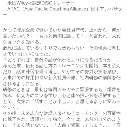
・米国Wiley社認定DiSCトレーナー
・APAC（Asia Pacific Coaching Alliance）日本アンバサダ
ー
かつて理系企業で働いていた会社員時代、上司から「何が
言いたいの？」「もっと簡潔に話して！」と言われ、大変
ショックを受ける。
必死に話しているつもりでも伝わらない…その現実に悔し
さでいっぱいになった。
「どうすれば、自分の話が伝わるようになるだろうか…」
考えた末、伝わる話し方のトレーニングを開始。本を読ん
だり、話す練習を繰り返し、やがてその努力が実を結び、
人事部での採用担当や新入社員研修、社内研修の講師を任
されるようになる。
研修のときは、最初は毎回ガチガチに緊張するも、場数を
踏み、伝え方のコツを学び、心と体の扱い方を理解するこ
とで、次第に「話すことが楽しい」と思えるように変わっ
ていく。
その後、未来志向な対話スタイル「コーチング」の可能性
に魅了され、講師として独立。今では、以前の自分のよう
に「うまく話せない…」「人前で緊張してしまう…」「言