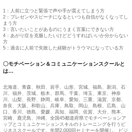
1：人前に立つと緊張で声や手が震えてしまう方
2：プレゼンやスピーチになるといつも自信がなくなってし
まう方
3：言いたいことがあるのにうまく言葉にできない方
4：あがり症を克服したいけどどうすればいいか分からない
方
5：過去に人前で失敗した経験がトラウマになっている方
〇モチベーション＆コミュニケーションスクールと
は…
北海道、青森、秋田、岩手、山形、宮城、福島、新潟、石
川、福井、茨城、栃木、群馬、千葉、埼玉、東京、神奈
川、山梨、長野、静岡、岐阜、愛知、三重、滋賀、京都、
奈良、大阪、和歌山、兵庫、鳥取、岡山、島根、広島、山
口、香川、徳島、愛媛、高知、福岡、佐賀、大分、熊本、
宮崎、鹿児島、沖縄、全国45都道府県でモチベーションア
ップとコミュニケーションスキルのトレーニングを行うビ
ジネススクールです。年間2,000回セミナーを開催し、ビジ