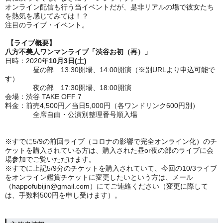
オンライン配信も行う当イベントだが、是非リアルの場で彼女たち
を熱気を感じてみては！？
注目のライブ・イベント。
【ライブ概要】
八方不美人ワンマンライブ「渋谷お初（再）」
日時：2020年
10月3日(土)
昼の部 13:30開場、14:00開演（※別URLより申込可能で
す）
夜の部 17:30開場、18:00開演
会場：渋谷 TAKE OFF 7
料金：前売4,500円／当日5,000円（各ワンドリンク600円別）
全席自由・公演別整理番号順入場
※すでに5/9の前回ライブ（コロナの影響で完全オンライン化）のチ
ケットを購入されている方は、購入された昼or夜の部のライブに会
場参加でご覧いただけます。
※すでに上記5/9分のチケットを購入されていて、今回の10/3ライブ
をオンライン鑑賞チケットに変更したいという方は、メール
（happofubijin@gmail.com）にてご連絡ください（変更に際して
は、手数料500円を申し受けます）。