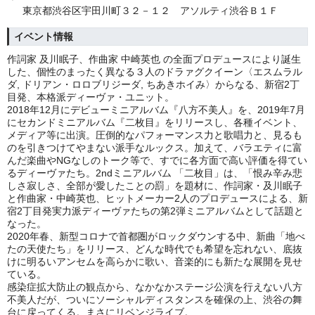
東京都渋谷区宇田川町３２－１２ アソルティ渋谷Ｂ１Ｆ
イベント情報
作詞家 及川眠子、作曲家 中崎英也 の全面プロデュースにより誕生
した、個性のまったく異なる３人のドラァグクイーン〈エスムラル
ダ, ドリアン・ロロブリジーダ, ちあきホイみ〉からなる、新宿2丁
目発、本格派ディーヴァ・ユニット。
2018年12月にデビューミニアルバム『八方不美人』を、2019年7月
にセカンドミニアルバム『二枚目』をリリースし、各種イベント、
メディア等に出演。圧倒的なパフォーマンス力と歌唱力と、見るも
のを引きつけてやまない派手なルックス。加えて、バラエティに富
んだ楽曲やNGなしのトーク等で、すでに各方面で高い評価を得てい
るディーヴァたち。2ndミニアルバム 「二枚目」は、「恨み辛み悲
しさ寂しさ、全部が愛したことの罰」を題材に、作詞家・及川眠子
と作曲家・中崎英也、ヒットメーカー2人のプロデュースによる、新
宿2丁目発実力派ディーヴァたちの第2弾ミニアルバムとして話題と
なった。
2020年春、新型コロナで首都圏がロックダウンする中、新曲「地べ
たの天使たち」をリリース、どんな時代でも希望を忘れない、底抜
けに明るいアンセムを高らかに歌い、音楽的にも新たな展開を見せ
ている。
感染症拡大防止の観点から、なかなかステージ公演を行えない八方
不美人だが、ついにソーシャルディスタンスを確保の上、渋谷の舞
台に戻ってくる。まさにリベンジライブ。