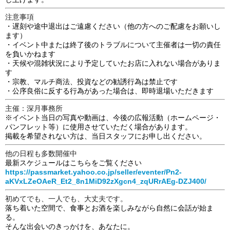
注意事項
・遅刻や途中退出はご遠慮ください（他の方へのご配慮をお願いし
ます）
・イベント中または終了後のトラブルについて主催者は一切の責任
を負いかねます
・天候や混雑状況により予定していたお店に入れない場合がありま
す
・宗教、マルチ商法、投資などの勧誘行為は禁止です
・公序良俗に反する行為があった場合は、即時退場いただきます
主催：深月事務所
※イベント当日の写真や動画は、今後の広報活動（ホームページ・
パンフレット等）に使用させていただく場合があります。
掲載を希望されない方は、当日スタッフにお申し出ください。
他の日程も多数開催中
最新スケジュールはこちらをご覧ください
https://passmarket.yahoo.co.jp/seller/eventer/Pn2-
aKVxLZeOAeR_Et2_8n1MiD92zXgcn4_zqURrAEg-DZJ400/
初めてでも、一人でも、大丈夫です。
落ち着いた空間で、食事とお酒を楽しみながら自然に会話が始ま
る。
そんな出会いのきっかけを、あなたに。