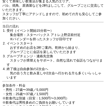
安くて美味しい飲食店が集まる人気のエリア。
バル、焼鳥、居酒屋などを2軒はしごして、グループごとに交流して
いただきます。
スタッフが丁寧にアテンドしますので、初めての方も安心してご参
加ください。
当日の流れ
受付
（イベント開始15分前〜）
集合場所：スターバックス アトレ上野店前付近
※バインダーを持ったスタッフが目印です
イベントスタート
おすすめのお店を2軒ご案内。乾杯から始まり、
グループごとに会話を楽しんでいただきます
グループチェンジ・連絡先交換
スタッフが席替えをサポート。自然な流れで会話もつながりま
す
終了後は自由参加の2次会へ
気の合う方と飲み直しや2次会へ行かれる方も多くいらっしゃ
います
参加条件・料金
・男性：27歳〜39歳／5,000円
・女性：25歳〜37歳／1,500円
※飲食代は別途（目安：1,500円〜3,000円）
※飲食代は男性多めのご負担をお願いしています