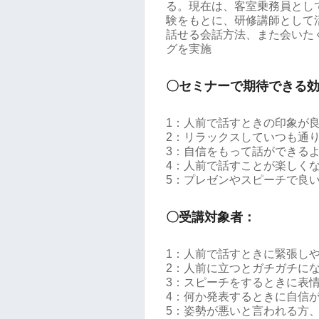
る。現在は、客室乗務員とし
験をもとに、研修講師として
話せる会話方法、また会いた
グを実施
〇セミナーで期待できる
1：人前で話すときの印象が
2：リラックスしていつも通
3：自信をもって話ができる
4：人前で話すことが楽しく
5：プレゼンやスピーチで良
〇受講対象者：
1：人前で話すときに緊張し
2：人前に立つとガチガチに
3：スピーチをするときに表
4：何か発表するときに自信
5：姿勢が悪いと言われる方