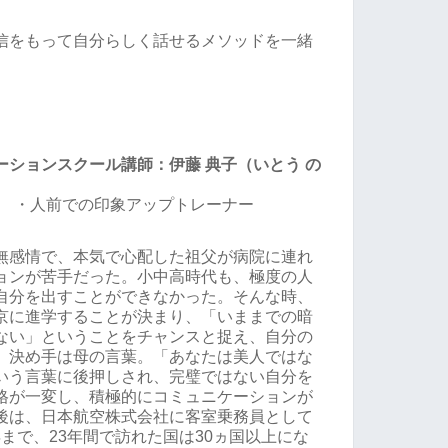
信をもって自分らしく話せるメソッドを一緒
ションスクール講師：伊藤 典子（いとう の
・人前での印象アップトレーナー
無感情で、本気で心配した祖父が病院に連れ
ョンが苦手だった。小中高時代も、極度の人
自分を出すことができなかった。そんな時、
京に進学することが決まり、「いままでの暗
ない」ということをチャンスと捉え、自分の
。決め手は母の言葉。「あなたは美人ではな
いう言葉に後押しされ、完璧ではない自分を
格が一変し、積極的にコミュニケーションが
後は、日本航空株式会社に客室乗務員として
3年まで、23年間で訪れた国は30ヵ国以上にな