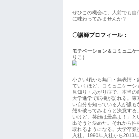
ぜひこの機会に、人前でも自
に味わってみませんか？
〇講師プロフィール：
モチベーション＆コミュニケー
りこ）
小さい頃から無口・無表情・
ていくほど、コミュニケーシ
見知り・あがり症で、本当の
大学進学で転機が訪れる。東
い自分を知っている人が誰も
殻を破ってみようと決意する
いけど、笑顔は最高よ！」と
出そうと決めた。それから性
取れるようになる。大学卒業
入社。1990年入社から201