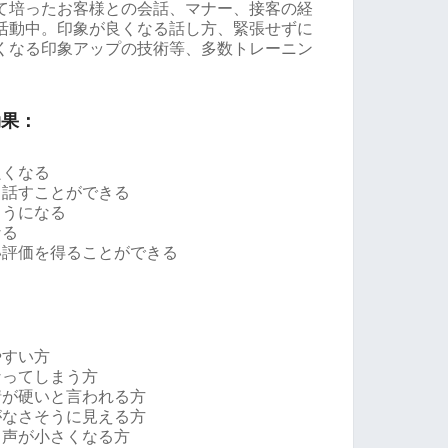
て培ったお客様との会話、マナー、接客の経
活動中。印象が良くなる話し方、緊張せずに
くなる印象アップの技術等、多数トレーニン
効果：
良くなる
り話すことができる
ようになる
なる
い評価を得ることができる
やすい方
なってしまう方
情が硬いと言われる方
がなさそうに見える方
、声が小さくなる方