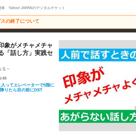
単 Yahoo! JAPANのデジタルチケット
ービスの終了について
印象がメチャメチャ
る「話し方」実践セ
なる～
5:45
に入ってエレベーターで5階に
降りたら目の前にDST