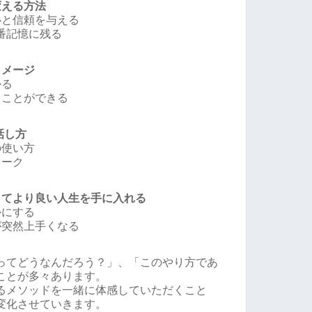
変える方法
心と信頼を与える
一番記憶に残る
イメージ
かる
ることができる
話し方
の使い方
トーク
してより良い人生を手に入れる
かにする
が突然上手くなる
ってどうなんだろう？」、「このやり方であ
ことが多々あります。
るメソッドを一緒に体感していただくこと
変化させていきます。