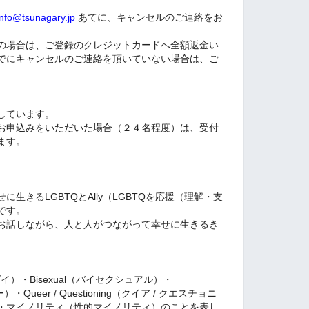
info@tsunagary.jp
あてに、キャンセルのご連絡をお
の場合は、ご登録のクレジットカードへ全額返金い
でにキャンセルのご連絡を頂いていない場合は、ご
しています。
お申込みをいただいた場合（２４名程度）は、受付
ます。
生きるLGBTQとAlly（LGBTQを応援（理解・支
です。
お話しながら、人と人がつながって幸せに生きるき
ゲイ）・Bisexual（バイセクシュアル）・
・Queer / Questioning（クイア / クエスチョニ
・マイノリティ（性的マイノリティ）のことを表し