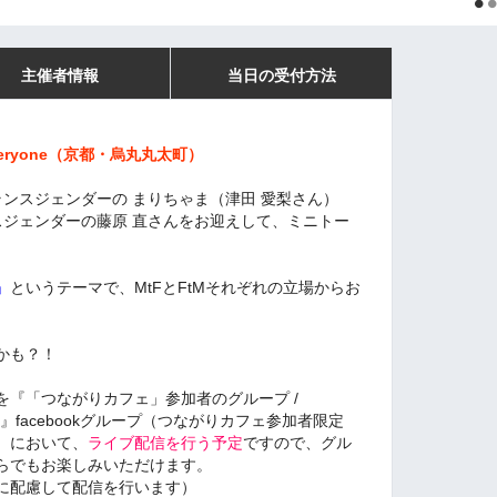
主催者情報
当日の受付方法
everyone（京都・烏丸丸太町）
ale)トランスジェンダーの まりちゃま（津田 愛梨さん）
e)トランスジェンダーの藤原 直さんをお迎えして、ミニトー
」
というテーマで、MtFとFtMそれぞれの立場からお
かも？！
を『「つながりカフェ」参加者のグループ /
rs group』facebookグループ（つながりカフェ参加者限定
）において、
ライブ配信を行う予定
ですので、グル
らでもお楽しみいただけます。
に配慮して配信を行います）