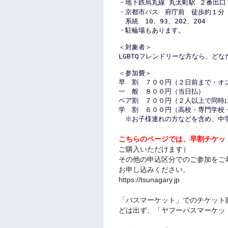
・地下鉄烏丸線
丸太町駅
２番出口
・京都市バス　府庁前　徒歩約１分
　系統　
10
、
93
、
202
、
204
・駐輪場もあります。
＜対象者＞
LGBTQ
フレンドリーな方なら、どな
＜参加費＞
早　割　７００円（２日前まで・オ
一　般　８００円（当日払）
ペア割　７００円（２人以上で同時
学　割　６００円（高校・専門学校
　※お子様連れの方などを含め、中
こちらのページでは、早割チケッ
ご購入いただけます）
その他の申込区分でのご参加をご
お申し込みください。
https://tsunagary.jp
「パスマーケット」でのチケット
どは出ず、「ヤフーパスマーケッ