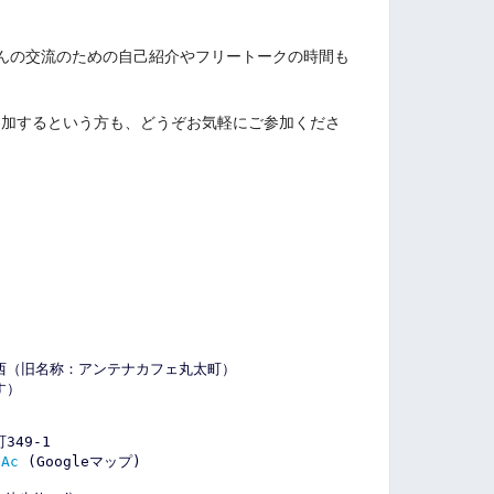
んの交流のための自己紹介やフリートークの時間も
参加するという方も、どうぞお気軽にご参加くださ
西（旧名称：アンテナカフェ丸太町）
す）
/
町
349-1
6Ac
(
Google
マップ)