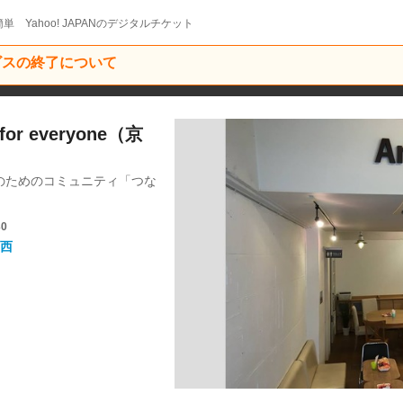
単 Yahoo! JAPANのデジタルチケット
ービスの終了について
r everyone（京
lyのためのコミュニティ「つな
30
西