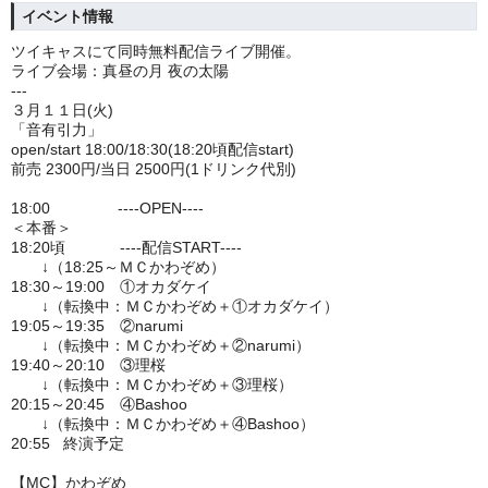
イベント情報
ツイキャスにて同時無料配信ライブ開催。
ライブ会場：真昼の月 夜の太陽
---
３月１１日(火)
「音有引力」
open/start 18:00/18:30(18:20頃配信start)
前売 2300円/当日 2500円(1ドリンク代別)
18:00 ----OPEN----
＜本番＞
18:20頃 ----配信START----
↓（18:25～ＭＣかわぞめ）
18:30～19:00 ①オカダケイ
↓（転換中：ＭＣかわぞめ＋①オカダケイ）
19:05～19:35 ②narumi
↓（転換中：ＭＣかわぞめ＋②narumi）
19:40～20:10 ③理桜
↓（転換中：ＭＣかわぞめ＋③理桜）
20:15～20:45 ④Bashoo
↓（転換中：ＭＣかわぞめ＋④Bashoo）
20:55 終演予定
【MC】かわぞめ