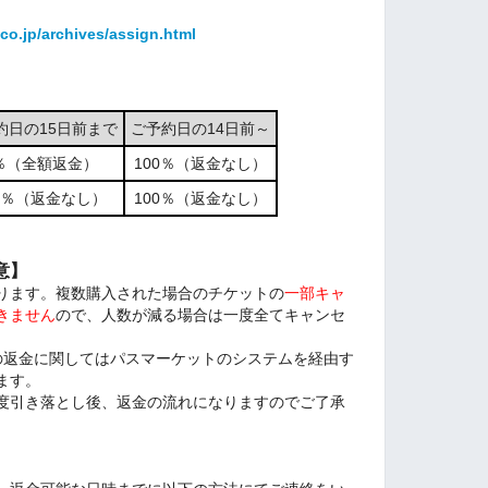
co.jp/archives/assign.html
約日の15日前まで
ご予約日の14日前～
％（全額返金）
100％（返金なし）
00％（返金なし）
100％（返金なし）
意】
ります。複数購入された場合のチケットの
一部キャ
きません
ので、人数が減る場合は一度全てキャンセ
高への返金に関してはパスマーケットのシステムを経由す
ます。
度引き落とし後、返金の流れになりますのでご了承