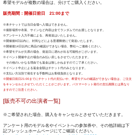
希望モデルが複数の場合は、分けてご購入ください。
販売期間：開催日前日 21:00まで
※本チケットでは当日会場へ入場はできません。
※撮影場所や衣装、サインなど内容は全てランダムでのお渡しとなります。
※アンケート入力不備による、再発送はいたしません。
※開催後8日以内に、封筒などによる普通郵便にて発送いたします。
※開催後14日以内に商品の確認ができない場合、弊社へご連絡ください。
※希望モデルが欠席の場合、発送日に遅れが出る可能性がございます。
※イベント開催中止の場合のみ払い戻しをさせていただきます。
その他のいかなる理由でも返金は致しかねますのでご了承ください。
※イベント中止による返金金額はチケット代のみとなります。
※支払い方法別で発生する手数料はお客様負担となります。
※開催日前日21:00までにチケット代の支払いや、希望モデルの確認ができない場合は、ご注文
をキャンセルとさせていただくことがございます。パスマーケット発行の支払期限とは異なり
ますのでご注意ください。
[販売不可の出演者一覧]
※ご希望された場合、
購入をキャンセルとさせていただきます。
アンケート用のモデル名やイベントへの参加券や、その他詳細は下
記フレッシュホームページにてご確認ください。