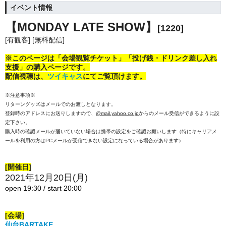
イベント情報
【MONDAY LATE SHOW】
[1220]
[有観客] [無料配信]
※このページは「会場観覧チケット」「投げ銭・ドリンク差し入れ
支援」の購入ページです。
配信視聴は、
ツイキャス
にてご覧頂けます。
※注意事項※
リターングッズはメールでのお渡しとなります。
登録時のアドレスにお送りしますので、
@mail.yahoo.co.jp
からのメール受信ができるように設
定下さい。
購入時の確認メールが届いていない場合は携帯の設定をご確認お願いします（特にキャリアメ
ールを利用の方はPCメールが受信できない設定になっている場合があります）
[開催日]
2021年12月20日(月)
open 19:30 / start 20:00
[会場]
仙台BARTAKE