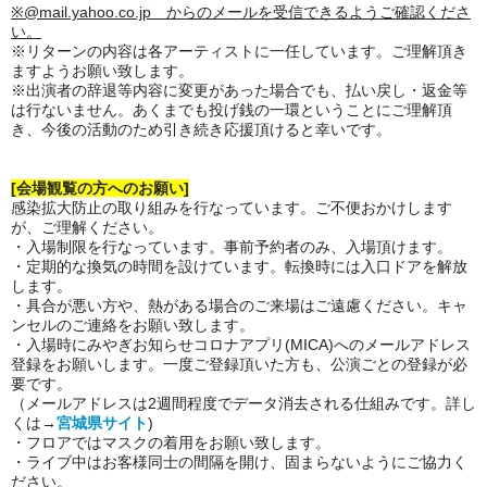
※@mail.yahoo.co.jp からのメールを受信できるようご確認くださ
い。
※リターンの内容は各アーティストに一任しています。ご理解頂き
ますようお願い致します。
※出演者の辞退等内容に変更があった場合でも、払い戻し・返金等
は行ないません。あくまでも投げ銭の一環ということにご理解頂
き、今後の活動のため引き続き応援頂けると幸いです。
[会場観覧の方へのお願い]
感染拡大防止の取り組みを行なっています。ご不便おかけします
が、ご理解ください。
・入場制限を行なっています。事前予約者のみ、入場頂けます。
・定期的な換気の時間を設けています。転換時には入口ドアを解放
します。
・具合が悪い方や、熱がある場合のご来場はご遠慮ください。キャ
ンセルのご連絡をお願い致します。
・入場時にみやぎお知らせコロナアプリ(MICA)へのメールアドレス
登録をお願いします。一度ご登録頂いた方も、公演ごとの登録が必
要です。
（メールアドレスは2週間程度でデータ消去される仕組みです。詳し
くは→
宮城県サイト
)
・フロアではマスクの着用をお願い致します。
・ライブ中はお客様同士の間隔を開け、固まらないようにご協力く
ださい。