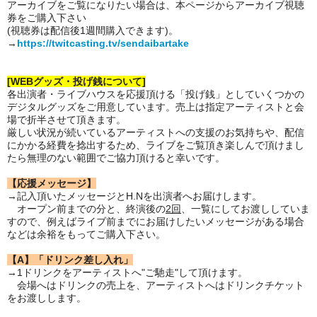
アーカイブをご覧になりたい場合は、本ページからアーカイブ視聴
券をご購入下さい
(視聴券は配信後1週間購入できます)。
→
https://twitcasting.tv/sendaibartake
[WEBグッズ・投げ銭について]
各出演者・ライブハウスを応援頂ける「投げ銭」としていくつかの
デジタルグッズをご用意しています。売上は指定アーティストと会
場で折半させて頂きます。
厳しい状況が続いているアーティストへの支援のお気持ちや、配信
にかかる経費を捻出するため、ライブをご覧頂き楽しんで頂けまし
たら無理のない範囲でご協力頂けると幸いです。
【応援メッセージ】
→記入頂いたメッセージとH.Nを出演者へお届けします。
オープン前までの分と、終演後の
2回
、一覧にしてお渡ししていま
すので、例えばライブ前までにお届けしたいメッセージがある場合
などは余裕をもってご購入下さい。
【A】「ドリンク差し入れ」
→1ドリンクをアーティストへ"ご馳走"して頂けます。
会場へはドリンクの売上を、アーティストへはドリンクチケット
をお渡しします。