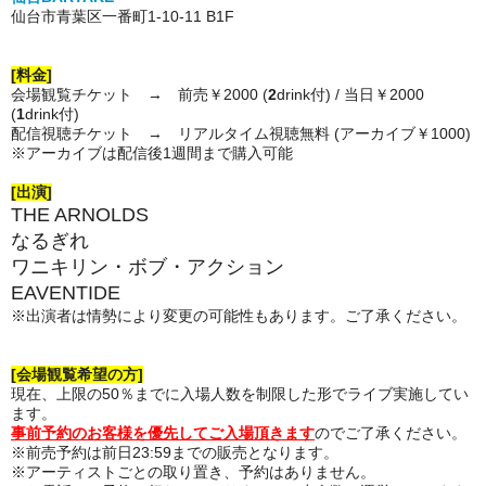
仙台市青葉区一番町1-10-11 B1F
[料金]
会場観覧チケット → 前売￥2000 (
2
drink付) / 当日￥2000
(
1
drink付)
配信視聴チケット → リアルタイム視聴無料 (アーカイブ￥1000)
※アーカイブは配信後1週間まで購入可能
[出演]
THE ARNOLDS
なるぎれ
ワニキリン・ボブ・アクション
EAVENTIDE
※出演者は情勢により変更の可能性もあります。ご了承ください。
[会場観覧希望の方]
現在、上限の50％までに入場人数を制限した形でライブ実施してい
ます。
事前予約のお客様を優先してご入場頂きます
のでご了承ください。
※前売予約は前日23:59までの販売となります。
※アーティストごとの取り置き、予約はありません。