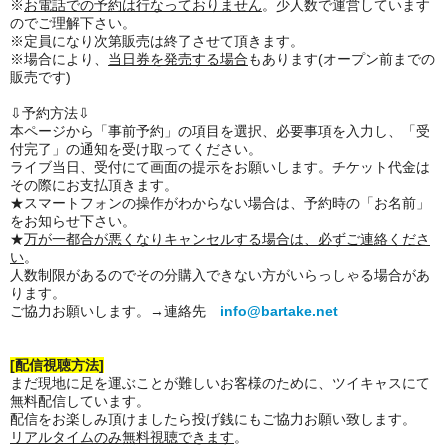
※
お電話での予約は行なっておりません
。少人数で運営しています
のでご理解下さい。
※定員になり次第販売は終了させて頂きます。
※場合により、
当日券を発売する場合
もあります(オープン前までの
販売です)
⇩予約方法⇩
本ページから「事前予約」の項目を選択、必要事項を入力し、「受
付完了」の通知を受け取ってください。
ライブ当日、受付にて画面の提示をお願いします。チケット代金は
その際にお支払頂きます。
★スマートフォンの操作がわからない場合は、予約時の「お名前」
をお知らせ下さい。
★
万が一都合が悪くなりキャンセルする場合は、必ずご連絡くださ
い
。
人数制限があるのでその分購入できない方がいらっしゃる場合があ
ります。
ご協力お願いします。→連絡先
info@bartake.net
[配信視聴方法]
まだ現地に足を運ぶことが難しいお客様のために、ツイキャスにて
無料配信しています。
配信をお楽しみ頂けましたら投げ銭にもご協力お願い致します。
リアルタイムのみ無料視聴できます
。