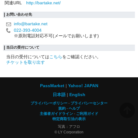
関連URL
http://bartake.net/
お問い合わせ先
info@bartake.net
022-393-4004
※原則電話対応不可(メールでお願いします)
当日の受付について
当日の受付については
こちら
をご確認ください。
チケットを取り出す
PassMarket
Yahoo! JAPAN
日本語
English
プライバシーポリシー
プライバシーセンター
規約
ヘルプ
主催者ガイドライン
ご利用ガイド
特定商取引法の表示
写真：アフロ
© LY Corporation