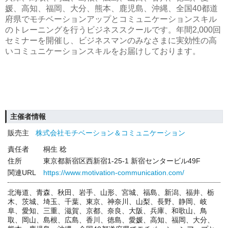
媛、高知、福岡、大分、熊本、鹿児島、沖縄、全国40都道
府県でモチベーションアップとコミュニケーションスキル
のトレーニングを行うビジネススクールです。年間2,000回
セミナーを開催し、ビジネスマンのみなさまに実効性の高
いコミュニケーションスキルをお届けしております。
主催者情報
販売主
株式会社モチベーション＆コミュニケーション
責任者
桐生 稔
住所
東京都新宿区西新宿1-25-1 新宿センタービル49F
関連URL
https://www.motivation-communication.com/
北海道、青森、秋田、岩手、山形、宮城、福島、新潟、福井、栃
木、茨城、埼玉、千葉、東京、神奈川、山梨、長野、静岡、岐
阜、愛知、三重、滋賀、京都、奈良、大阪、兵庫、和歌山、鳥
取、岡山、島根、広島、香川、徳島、愛媛、高知、福岡、大分、