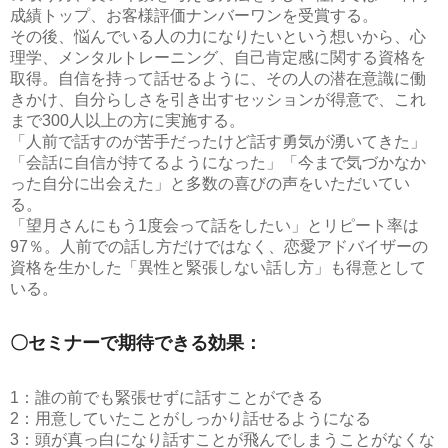
成績トップ、お客様評価ナンバーワンを受賞する。
その後、悩んでいる人の力になりたいという想いから、心
理学、メンタルトレーニング、自己肯定感に関する資格を
取得。自信を持って話せるように、その人の潜在意識に働
きかけ、自分らしさを引き出すセッションが得意で、これ
まで300人以上の方に実施する。
「人前で話すのが苦手だったけど話す勇気が湧いてきた」
「会話に自信が持てるようになった」「今まで気づかなか
った自分に出会えた」と多数の喜びの声をいただいてい
る。
「望月さんにもう1度会って話をしたい」とリピート率は
97％。人前での話し方だけではなく、恋愛アドバイザーの
資格を生かした「異性と緊張しない話し方」も得意として
いる。
〇セミナーで期待できる効果：
1：誰の前でも緊張せずに話すことができる
2：用意していたことがしっかり話せるようになる
3：頭が真っ白になり話すことが飛んでしまうことがなくな