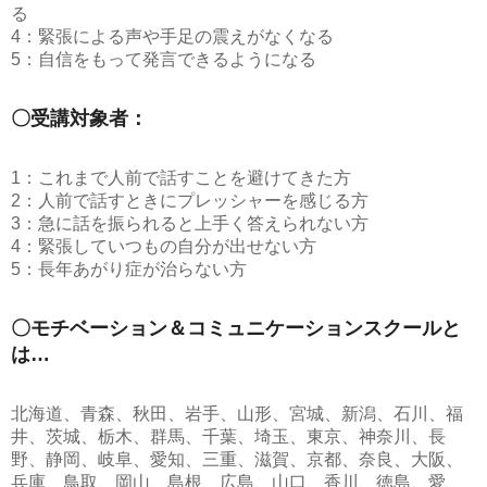
る
4：緊張による声や手足の震えがなくなる
5：自信をもって発言できるようになる
〇受講対象者：
1：これまで人前で話すことを避けてきた方
2：人前で話すときにプレッシャーを感じる方
3：急に話を振られると上手く答えられない方
4：緊張していつもの自分が出せない方
5：長年あがり症が治らない方
〇モチベーション＆コミュニケーションスクールと
は…
北海道、青森、秋田、岩手、山形、宮城、新潟、石川、福
井、茨城、栃木、群馬、千葉、埼玉、東京、神奈川、長
野、静岡、岐阜、愛知、三重、滋賀、京都、奈良、大阪、
兵庫、鳥取、岡山、島根、広島、山口、香川、徳島、愛