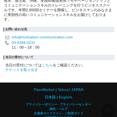
熊本、鹿児島、沖縄、全国40都道府県でモチベーションアップと
コミュニケーションスキルのトレーニングを行うビジネススクー
ルです。年間2,000回セミナーを開催し、ビジネスマンのみなさま
に実効性の高いコミュニケーションスキルをお届けしておりま
す。
お問い合わせ先
info@motivation-communication.com
03-6384-0231
11：00～18：00
当日の受付について
当日の受付については
こちら
をご確認ください。
チケットを取り出す
PassMarket
Yahoo! JAPAN
日本語
English
プライバシーポリシー
プライバシーセンター
規約
ヘルプ
主催者ガイドライン
ご利用ガイド