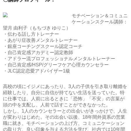
モチベーション＆コミュニ
ケーションスクール講師：
望月 由利子（もちづき ゆりこ）
・伝わる話し方トレーナー
・あがり症改善メンタルトレーナー
・銀座コーチングスクール認定コーチ
・自己肯定感アカデミー認定教師
・アドラー流プロフェッショナルメンタルトレーナー
・自己肯定感/HSP/グリーフケア心理カウンセラー
・JLC認定恋愛アドバイザー1級
高校の頃にイジメにあったり、3人の子供を引き取り離婚を
経験したり、自分に自信が持てない生活を送っていた。特
に仕事では、人前に出るときに「恐怖」「不安」の言葉が
頭の中を支配し、人前で話すことができなかった。
しかし、1人のカウンセラーとの出会いがきっかけで、人生
が変わりはじめた。その出会い以後、18年間外資系の営業
職に就き、モチベーションの上げ方、コミュニケーション
の取り方、良い印象を与える方法を学び、社内では10年間