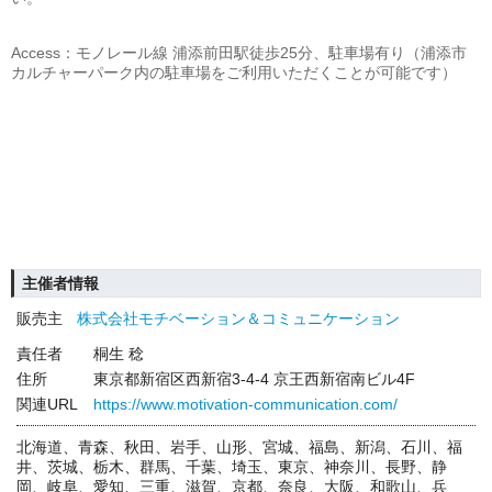
Access：モノレール線 浦添前田駅徒歩25分、駐車場有り（浦添市
カルチャーパーク内の駐車場をご利用いただくことが可能です）
主催者情報
販売主
株式会社モチベーション＆コミュニケーション
責任者
桐生 稔
住所
東京都新宿区西新宿3-4-4 京王西新宿南ビル4F
関連URL
https://www.motivation-communication.com/
北海道、青森、秋田、岩手、山形、宮城、福島、新潟、石川、福
井、茨城、栃木、群馬、千葉、埼玉、東京、神奈川、長野、静
岡、岐阜、愛知、三重、滋賀、京都、奈良、大阪、和歌山、兵