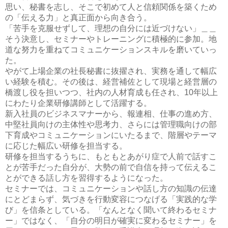
思い、秘書を志し、そこで初めて人と信頼関係を築くため
の「伝える力」と真正面から向き合う。
「苦手を克服せずして、理想の自分には近づけない」＿＿
そう決意し、セミナーやトレーニングに積極的に参加。地
道な努力を重ねてコミュニケーションスキルを磨いていっ
た。
やがて上場企業の社長秘書に抜擢され、実務を通して幅広
い経験を積む。その後は、経営補佐として現場と経営層の
橋渡し役を担いつつ、社内の人材育成も任され、10年以上
にわたり企業研修講師として活躍する。
新入社員のビジネスマナーから、報連相、仕事の進め方、
中堅社員向けの主体性や思考力、さらには管理職向けの部
下育成やコミュニケーションにいたるまで、階層やテーマ
に応じた幅広い研修を担当する。
研修を担当するうちに、もともとあがり症で人前で話すこ
とが苦手だった自分が、大勢の前で自信を持って伝えるこ
とができる話し方を習得するようになった。
セミナーでは、コミュニケーションや話し方の知識の伝達
にとどまらず、気づきを行動変容につなげる「実践的な学
び」を信条としている。「なんとなく聞いて終わるセミナ
ー」ではなく、「自分の明日が確実に変わるセミナー」を