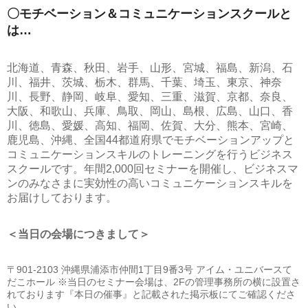
〇モチベーション＆コミュニケーションスクールと
は…
北海道、青森、秋田、岩手、山形、宮城、福島、新潟、石
川、福井、茨城、栃木、群馬、千葉、埼玉、東京、神奈
川、長野、静岡、岐阜、愛知、三重、滋賀、京都、奈良、
大阪、和歌山、兵庫、鳥取、岡山、島根、広島、山口、香
川、徳島、愛媛、高知、福岡、佐賀、大分、熊本、宮崎、
鹿児島、沖縄、全国44都道府県でモチベーションアップと
コミュニケーションスキルのトレーニングを行うビジネス
スクールです。年間2,000回セミナーを開催し、ビジネスマ
ンのみなさまに実効性の高いコミュニケーションスキルを
お届けしております。
＜当日の会場につきまして＞
〒901-2103 沖縄県浦添市仲間1丁目9番3号 アイム・ユニバースて
だこホール ※当日のセミナー会場は、2Fの管理事務所の横に設置さ
れております『本日の催事』と記載された掲示板にてご確認くださ
い。