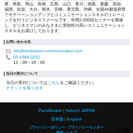
庫、鳥取、岡山、島根、広島、山口、香川、徳島、愛媛、高知、
福岡、佐賀、大分、熊本、宮崎、鹿児島、沖縄、全国44都道府県
でモチベーションアップとコミュニケーションスキルのトレーニ
ングを行うビジネススクールです。年間2,000回セミナーを開催
し、ビジネスマンのみなさまに実効性の高いコミュニケーション
スキルをお届けしております。
お問い合わせ先
info@motivation-communication.com
03-6384-0231
11：00～18：00
当日の受付について
当日の受付については
こちら
をご確認ください。
チケットを取り出す
PassMarket
Yahoo! JAPAN
日本語
English
プライバシーポリシー
プライバシーセンター
規約
ヘルプ