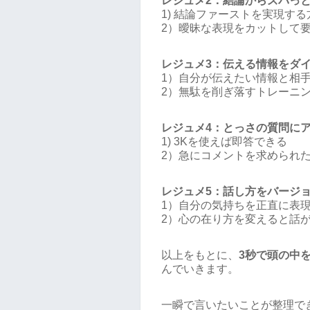
レジュメ2：結論からズバっ
1) 結論ファーストを実現する
2）曖昧な表現をカットして
レジュメ3：伝える情報をダ
1）自分が伝えたい情報と相
2）無駄を削ぎ落すトレーニ
レジュメ4：とっさの質問に
1) 3Kを使えば即答できる
2）急にコメントを求められ
レジュメ5：話し方をバージ
1）自分の気持ちを正直に表
2）心の在り方を変えると話
以上をもとに、
3秒で頭の中
んでいきます。
一瞬で言いたいことが整理で