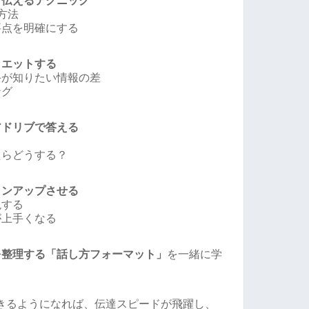
と伝えるテクニック
方法
要点を明確にする
イエットする
手が知りたい情報の差
ング
アドリブで答える
たらどうする？
ョンアップさせる
現する
が上手くなる
を整理する「話し方フォーマット」
を一緒に学
きるようになれば、伝達スピードが飛躍し、