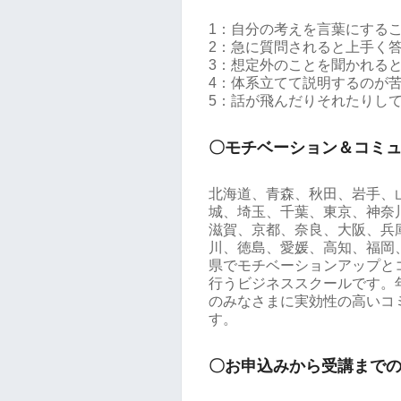
1：自分の考えを言葉にする
2：急に質問されると上手く
3：想定外のことを聞かれる
4：体系立てて説明するのが
5：話が飛んだりそれたりし
〇モチベーション＆コミ
北海道、青森、秋田、岩手、
城、埼玉、千葉、東京、神奈
滋賀、京都、奈良、大阪、兵
川、徳島、愛媛、高知、福岡
県でモチベーションアップと
行うビジネススクールです。年
のみなさまに実効性の高いコ
す。
〇お申込みから受講まで