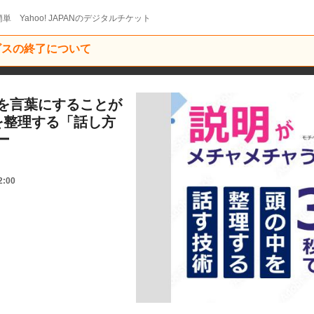
単 Yahoo! JAPANのデジタルチケット
ービスの終了について
を言葉にすることが
を整理する「話し方
ー
2:00