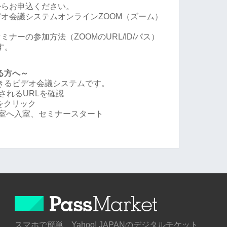
からお申込ください。
オ会議システムオンラインZOOM（ズーム）
ナーの参加方法（ZOOMのURL/ID/パス）
す。
る方へ～
できるビデオ会議システムです。
されるURLを確認
Lをクリック
会議室へ入室、セミナースタート
スマホで簡単 Yahoo! JAPANのデジタルチケット