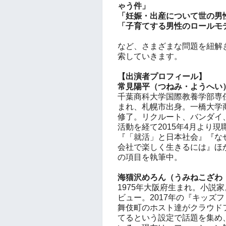
ゃう件」
「妊娠・出産について世の男
「子育てする男性のロールモ
など、さまざまな問題を紐解
索していきます。
【出演者プロフィール】
常見陽平（つねみ・ようへい
千葉商科大学国際教養学部専任
まれ、札幌市出身。一橋大学
修了。リクルート、バンダイ
活動を経て2015年4月より
『「就活」と日本社会』『な
会社で楽しく生きるには』ほ
の項目を執筆中。
海猫沢めろん（うみねこざわ
1975年大阪府生まれ。小説
ビュー。2017年の『キッズ
舞伎町のホスト達がクラウド
てるという設定で話題を集め