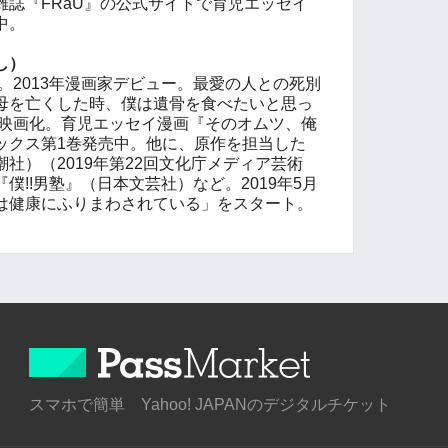
雑誌『FRaU』の公式サイトで育児エッセイ
中。
し）
家。2013年漫画家デビュー。最愛の人との死別
母を亡くした時、僕は遺骨を食べたいと思っ
に映画化。育児エッセイ漫画『そのオムツ、俺
ックス第1巻発売中。他に、原作を担当した
社）（2019年第22回文化庁メディア芸術
僕!!男塾』（日本文芸社）など。2019年5月
は健康にふりまわされている」をスタート。
スマホで簡単 Yahoo! JAPANのデジタルチケット