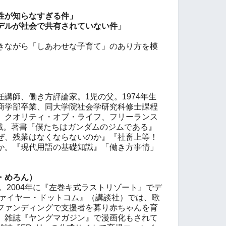
性が知らなすぎる件」
デルが社会で共有されていない件」
きながら「しあわせな子育て」のあり方を模
）
講師、働き方評論家。1児の父。1974年生
商学部卒業、同大学院社会学研究科修士課程
、クオリティ・オブ・ライフ、フリーランス
現職。著書『僕たちはガンダムのジムである』
ぜ、残業はなくならないのか』『社畜上等！
か。『現代用語の基礎知識』「働き方事情」
・めろん）
家。2004年に『左巻キ式ラストリゾート』でデ
ファイヤー・ドットコム』（講談社）では、歌
ファンディングで支援者を募り赤ちゃんを育
、雑誌『ヤングマガジン』で漫画化もされて