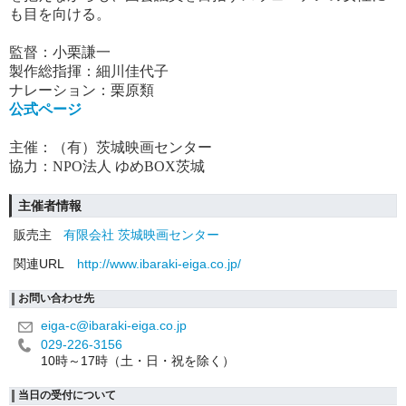
も目を向ける。
監督：小栗謙一
製作総指揮：細川佳代子
ナレーション：栗原類
公式ページ
主催：（有）茨城映画センター
協力：NPO法人 ゆめBOX茨城
主催者情報
販売主
有限会社 茨城映画センター
関連URL
http://www.ibaraki-eiga.co.jp/
お問い合わせ先
eiga-c@ibaraki-eiga.co.jp
029-226-3156
10時～17時（土・日・祝を除く）
当日の受付について