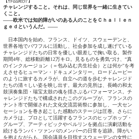
【作品紹介】
チャレンジすること。それは、同じ世界を一緒に生きてい
くこと。
――欧米では知的障がいのある人のことをＣｈａｌｌｅｎ
ｇｅｄというんだ。――
日本国内を始め、フランス、ドイツ、スウェーデンと、
世界各地でパワフルに活動し、社会参加を成し遂げている
チャレンジドたちの日常を優しい眼差しで掬い取る。製作
期間4年、総移動距離12万キロ。見るものを勇気づけ、“真
のインクルージョン（＝包み込む共生社会）とは何か”を考
えさせるヒューマン・ドキュメンタリー。ロードムービー
のように旅するカメラが、自立への道を歩むチャレンジド
たちの清々しい姿を映し出す。最大の見所は、長崎の和太
鼓演奏集団・瑞宝太鼓の魂を揺さぶるパフォーマンス。チ
ャレンジドたちで構成されたこのグループが、フランスの
ナント市で開催された文化交流芸術祭に参加し、一大セン
セーションを巻き起こした感動のステージは圧巻。さらに
カメラは、プロとして活躍するフランスのヒップホップ・
グループ、アーティピックやベルリンを拠点に演劇活動を
続けるランバ・ツァンバのメンバーの日常を追跡。障がい
を抱えながらも、国会議員を目指すスウェーデンの女性に