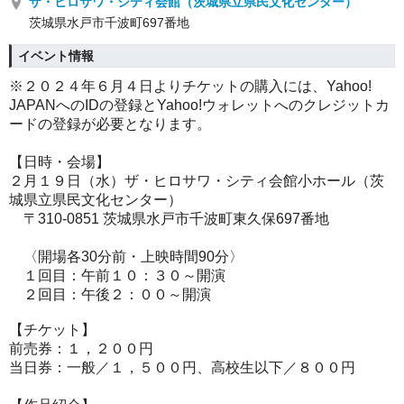
ザ・ヒロサワ・シティ会館（茨城県立県民文化センター）
茨城県水戸市千波町697番地
イベント情報
※２０２４年６月４日よりチケットの購入には、Yahoo!
JAPANへのIDの登録とYahoo!
ウォレットへのクレジットカ
ードの登録が必要となります。
【日時・会場】
２月１９日（水）ザ・ヒロサワ・シティ会館小ホール（茨
城県立県民文化センター）
〒310-0851 茨城県水戸市千波町東久保697番地
〈開場各30分前・上映時間90分〉
１回目：午前１０：３０～開演
２回目：午後２：００～開演
【チケット】
前売券：１，２００円
当日券：一般／１，５００円、高校生以下／８００円