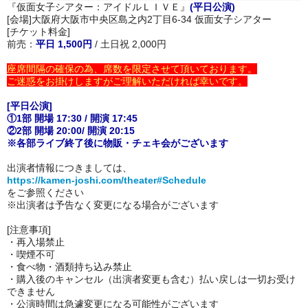
『仮面女子シアター：アイドルＬＩＶＥ』
(平日公演)
[会場]大阪府大阪市中央区島之内2丁目6-34 仮面女子シアター
[チケット料金]
前売：
平日 1,500円
/ 土日祝 2,000円
座席間隔の確保の為、席数を限定させて頂いております。
ご迷惑をお掛けしますがご理解いただければ幸いです。
[平日公演]
①1部 開場 17:30 / 開演 17:45
②2部 開場 20:00/ 開演 20:15
※各部ライブ終了後に物販・チェキ会がございます
出演者情報につきましては、
https://kamen-joshi.com/theater#Schedule
をご参照ください
※出演者は予告なく変更になる場合がございます
[注意事項]
・再入場禁止
・喫煙不可
・
食べ物・酒類持ち込み禁止
・購入後のキャンセル（出演者変更も含む）払い戻しは一切お受け
できません
・公演時間は急遽変更になる可能性がございます