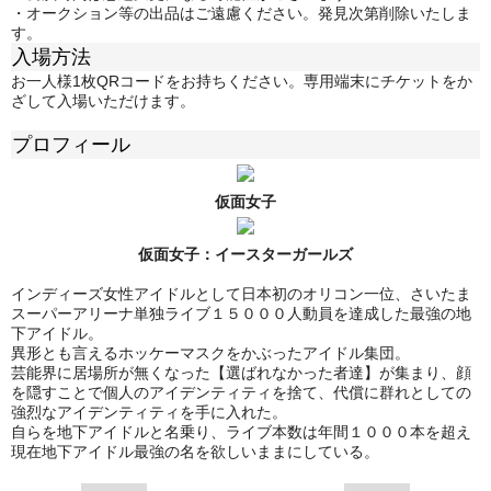
・オークション等の出品はご遠慮ください。発見次第削除いたしま
す。
入場方法
お一人様1枚QRコードをお持ちください。専用端末にチケットをか
ざして入場いただけます。
プロフィール
仮面女子
仮面女子：
イースターガールズ
インディーズ女性アイドルとして日本初のオリコン一位、さいたま
スーパーアリーナ単独ライブ１５０００人動員を達成した最強の地
下アイドル。
異形とも言えるホッケーマスクをかぶったアイドル集団。
芸能界に居場所が無くなった【選ばれなかった者達】が集まり、顔
を隠すことで個人のアイデンティティを捨て、代償に群れとしての
強烈なアイデンティティを手に入れた。
自らを地下アイドルと名乗り、ライブ本数は年間１０００本を超え
現在地下アイドル最強の名を欲しいままにしている。