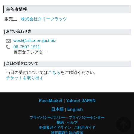
主催者情報
販売主
株式会社クリーブラッツ
お問い合わせ先
west@alice-project.biz
06-7507-1911
仮面女子シアター
当日の受付について
当日の受付については
こちら
をご確認ください。
チケットを取り出す
PassMarket
Yahoo! JAPAN
日本語
English
プライバシーポリシー
プライバシーセンター
規約
ヘルプ
主催者ガイドライン
ご利用ガイド
特定商取引法の表示