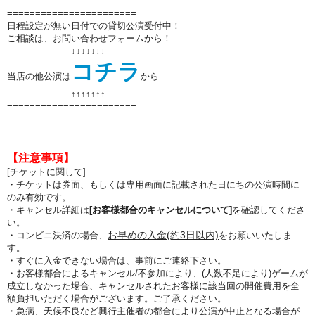
=======================
日程設定が無い日付での貸切公演受付中！
ご相談は、お問い合わせフォームから！
↓↓↓↓↓↓↓
コチラ
当店の他公演は
から
↑↑
↑↑
↑↑
↑
=======================
【注意事項】
[チケットに関して]
・チケットは券面、もしくは専用画面に記載された日にちの公演時間に
のみ有効です。
・キャンセル詳細は
[お客様都合のキャンセルについて]
を確認してくださ
い。
お早めの入金(約3日以内)
・コンビニ決済の場合、
をお願いいたしま
す。
・すぐに入金できない場合は、事前にご連絡下さい。
・お客様都合によるキャンセル/不参加により、(人数不足により)ゲームが
成立しなかった場合、キャンセルされたお客様に該当回の開催費用を全
額負担いただく場合がございます。ご了承ください。
・急病、天候不良など興行主催者の都合により公演が中止となる場合が