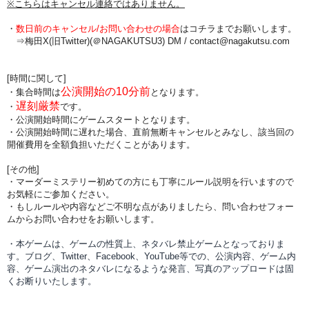
※こちらはキャンセル連絡ではありません。
・
数日前のキャンセル/お問い合わせの場合
は
コチラまでお願いします。
⇒梅田X(旧Twitter)(＠NAGAKUTSU3) DM /
contact@nagakutsu.com
[時間に関して]
公演開始の10分前
・集合時間は
となります。
遅刻厳禁
・
です。
・公演開始時間にゲームスタートとなります。
・公演開始時間に
遅れた場合、直前無断キャンセルとみなし、該当回の
開催費用を全額負担
いただくことがあります。
[その他]
・マーダーミステリー初めての方にも丁寧にルール説明を行いますので
お気軽にご参加ください。
・もしルールや内容などご不明な点がありましたら、問い合わせフォー
ムからお問い合わせをお願いします。
・本ゲームは、ゲームの性質上、ネタバレ禁止ゲームとなっておりま
す。ブログ、Twitter、Facebook、YouTube等での、
公演内容、
ゲーム内
容、ゲーム演出のネタバレになるような発言、写真のアップロードは固
くお断りいたします。