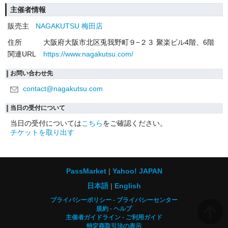
主催者情報
販売主
NAGAKUTSU 梅田店
住所
大阪府大阪市北区兎我野町９−２３ 聚楽ビル4階、6階
関連URL
https://www.nagakutsu.com/
お問い合わせ先
contact@nagakutsu.com
当日の受付について
当日の受付については
こちら
をご確認ください。
チケットを取り出す
PassMarket
Yahoo! JAPAN
日本語
English
プライバシーポリシー
プライバシーセンター
規約
ヘルプ
主催者ガイドライン
ご利用ガイド
特定商取引法の表示