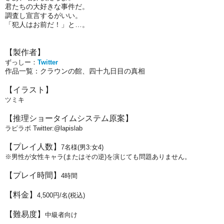
君たちの大好きな事件だ。
調査し宣言するがいい。
「犯人はお前だ！」と…。
【製作者】
ずっしー：
Twitter
作品一覧：クラウンの館、四十九日目の真相
【イラスト】
ツミキ
【推理ショータイムシステム原案】
ラピラボ Twitter:@lapislab
【プレイ人数】
7名様(男3:女4)
※男性が女性キャラ(またはその逆)を演じても問題ありません。
【プレイ時間】
4時間
【料金】
4,500円/名(税込)
【難易度】
中級者向け