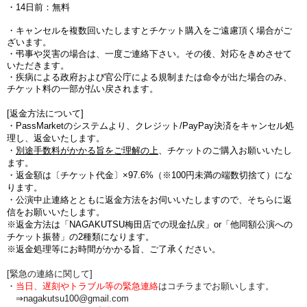
・14日前：無料
・キャンセルを複数回いたしますとチケット購入をご遠慮頂く場合がご
ざいます。
・弔事や災害の場合は、一度ご連絡下さい。その後、対応をきめさせて
いただきます。
・疾病による政府および官公庁による規制または命令が出た場合のみ、
チケット料の一部が払い戻されます。
[返金方法について]
・PassMarketのシステムより、クレジット/PayPay決済をキャンセル処
理し、返金いたします。
・
別途手数料がかかる旨をご理解の上
、チケットのご購入お願いいたし
ます。
・
返金額は〔チケット代金〕×97.6%（※100円未満の端数切捨て
）にな
ります。
・公演中止連絡とともに返金方法をお伺いいたしますので、そちらに返
信をお願いいたします。
※返金方法は「NAGAKUTSU梅田店での現金払戻」or「他同額公演への
チケット振替」の2種類になります。
※返金処理等にお時間がかかる旨、ご了承ください。
[緊急の連絡に関して]
・
当日、遅刻やトラブル等の緊急連絡
はコチラまでお願いします。
⇒nagakutsu100@gmail.com