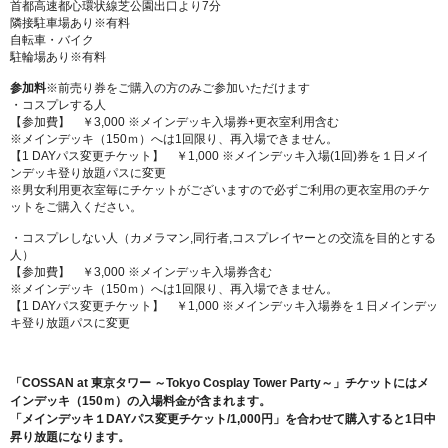
首都高速都心環状線芝公園出口より7分
隣接駐車場あり※有料
自転車・バイク
駐輪場あり※有料
参加料
※前売り券をご購入の方のみご参加いただけます
・コスプレする人
【参加費】 ￥3,000 ※メインデッキ入場券+更衣室利用含む
※メインデッキ（150ｍ）へは1回限り、再入場できません。
【1 DAYパス変更チケット】 ￥1,000 ※メインデッキ入場(1回)券を１日メイ
ンデッキ登り放題パスに変更
※男女利用更衣室毎にチケットがございますので必ずご利用の更衣室用のチケ
ットをご購入ください。
・コスプレしない人（カメラマン,同行者,コスプレイヤーとの交流を目的とする
人）
【参加費】 ￥3,000 ※メインデッキ入場券含む
※メインデッキ（150ｍ）へは1回限り、再入場できません。
【1 DAYパス変更チケット】 ￥1,000 ※メインデッキ入場券を１日メインデッ
キ登り放題パスに変更
「COSSAN at 東京タワー ～Tokyo Cosplay Tower Party～」チケットにはメ
インデッキ（150ｍ）の入場料金が含まれます。
「メインデッキ１DAYパス変更チケット/1,000円」を合わせて購入すると1日中
昇り放題になります。