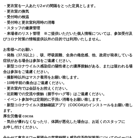
・更衣室を一人あたり2㎡の間隔をとった定員とします。
・更衣室の換気
・受付時の検温
・受付時と更衣室利用時の消毒
・スタッフの健康管理
・来場者のリスト管理 ※ご提供いただいた個人情報については、参加受付及
びコロナ対策の情報提供以外の目的では利用いたしません。
お客様へのお願い
・発熱（37.5以上）、咳、呼吸困難、全身の倦怠感、他、政府が発表している
症状がある場合は参加をご遠慮ください。
・新型コロナウイルス感染症の陽性者との濃厚接触がある、または疑われる場
合は参加をご遠慮ください。
・撮影時以外はマスク着用をお願い致します。
・10時半前の集合はご遠慮ください。
・更衣室内では会話をお控えください。
・近距離での交流や接触（握手やハグ等）はご遠慮ください。
・イベント参加中は定期的に手洗い消毒をお願い致します。
・新型コロナウイルス接触確認アプリ（COCOA)のインストールをお願い致し
ます。
厚生労働省 cocoa
・気分が優れなくなったり、体調が悪化した場合は、お近くのスタッフに
お申し付けください。
合わせて東京タワー展望台の営業時間と感染症予防対策等についてのページも