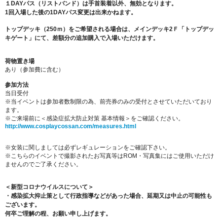
１DAYパス（リストバンド）は手首装着以外、無効となります。
1回入場した後の1DAYパス変更は出来かねます。
トップデッキ（250ｍ）をご希望される場合は、メインデッキ2Ｆ「トップデッ
キゲート」にて、差額分の追加購入で入場いただけます。
荷物置き場
あり（参加費に含む）
参加方法
当日受付
※当イベントは参加者数制限の為、前売券のみの受付とさせていただいており
ます。
※ご来場前に＜感染症拡大防止対策 基本情報＞をご確認ください。
http://www.cosplaycossan.com/measures.html
※女装に関しましては必ずレギュレーションをご確認下さい。
※こちらのイベントで撮影されたお写真等はROM・写真集にはご使用いただけ
ませんのでご了承ください。
＜新型コロナウイルスについて＞
・感染拡大抑止策として行政指導などがあった場合、延期又は中止の可能性も
ございます。
何卒ご理解の程、お願い申し上げます。