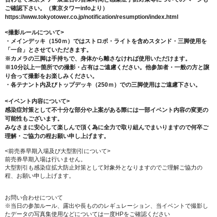
ご確認下さい。（東京タワーinfoより）
https://www.tokyotower.co.jp/notification/resumption/index.html
<撮影ルールについて>
・メインデッキ（150ｍ）ではストロボ・ライトを含めスタンド・三脚使用を
「一台」とさせていただきます。
※カメラの三脚は手持ちで、身体から離さなければ使用いただけます。
※10分以上一箇所での撮影・占有はご遠慮ください。他参加者・一般の方と譲
り合って撮影をお楽しみください。
・各テナント内及びトップデッキ（250ｍ）での三脚使用はご遠慮下さい。
<イベント内容について>
感染症対策として不十分な部分や上案がある際には一部イベント内容の変更の
可能性もございます。
みなさまに安心して楽しんで頂く為に全力で取り組んでまいりますので何卒ご
理解・ご協力の程お願い申し上げます。
<前売券早期入場及び大型割引について>
前売券早期入場は行いません。
大型割引も感染症拡大防止対策として対象外となりますのでご理解ご協力の
程、お願い申し上げます。
お問い合わせについて
※当日の参加ルール、露出や長もののレギュレーション、当イベントで撮影し
たデータの写真集使用などについては一度HPをご確認ください