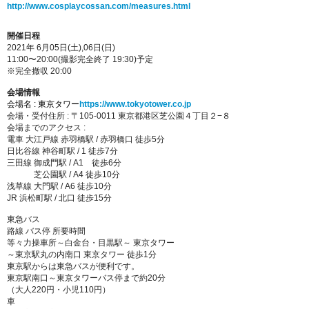
http://www.cosplaycossan.com/measures.html
開催日程
2021年 6月05日(土),06日(日)
11:00〜20:00(撮影完全終了 19:30)予定
※完全撤収 20:00
会場情報
会場名 : 東京タワー
https://www.tokyotower.co.jp
会場・受付住所 : 〒105-0011 東京都港区芝公園４丁目２−８
会場までのアクセス :
電車 大江戸線 赤羽橋駅 / 赤羽橋口 徒歩5分
日比谷線 神谷町駅 / 1 徒歩7分
三田線 御成門駅 / A1 徒歩6分
芝公園駅 / A4 徒歩10分
浅草線 大門駅 / A6 徒歩10分
JR 浜松町駅 / 北口 徒歩15分
東急バス
路線 バス停 所要時間
等々力操車所～白金台・目黒駅～ 東京タワー
～東京駅丸の内南口 東京タワー 徒歩1分
東京駅からは東急バスが便利です。
東京駅南口～東京タワーバス停まで約20分
（大人220円・小児110円）
車