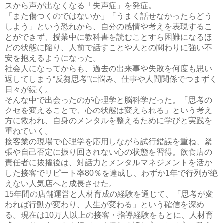
スから声が出なくなる「失声症」を発症。
「また傷つくのではないか」「うまく話せなかったらどう
しよう」という恐れから、自分の感情や考えを表現するこ
とができず、授業中に教科書を読むことすら困難になるほ
どの状態に陥り、人前で話すことや人との関わりに強い不
安を抱えるようになった。
社会人になってからも、過去の出来事や失敗を何度も思い
返してしまう“反芻思考”に悩み、仕事や人間関係でつまずく
日々が続く。
そんな中で出会ったのが心理学と脳科学だった。「思考の
クセを変えることで、心の状態は変えられる」という考え
方に救われ、自身のメンタルを整えるために学びと実践を
重ねていく。
接客業の現場で心理学を応用しながら試行錯誤を重ね、緊
張や自己否定に振り回されない心の状態を習得。飲食店の
責任者に抜擢後は、対話力とメンタルマネジメントを活か
した接客でリピート率80％を達成し、わずか1年で行列が絶
えない人気店へと成長させた。
15年間の店舗運営と人材育成の経験を通じて、「思考が変
われば行動が変わり、人生が変わる」という確信を深め
る。現在は10万人以上の接客・指導経験をもとに、人材育