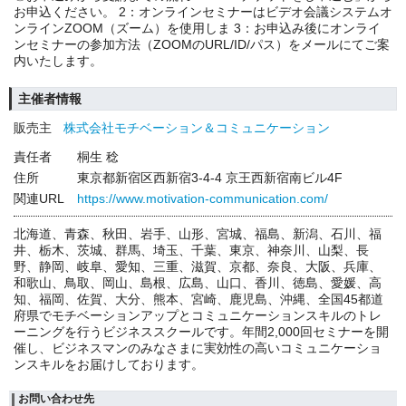
お申込ください。 2：オンラインセミナーはビデオ会議システムオ
ンラインZOOM（ズーム）を使用しま 3：お申込み後にオンライ
ンセミナーの参加方法（ZOOMのURL/ID/パス）をメールにてご案
内いたします。
主催者情報
販売主
株式会社モチベーション＆コミュニケーション
責任者
桐生 稔
住所
東京都新宿区西新宿3-4-4 京王西新宿南ビル4F
関連URL
https://www.motivation-communication.com/
北海道、青森、秋田、岩手、山形、宮城、福島、新潟、石川、福
井、栃木、茨城、群馬、埼玉、千葉、東京、神奈川、山梨、長
野、静岡、岐阜、愛知、三重、滋賀、京都、奈良、大阪、兵庫、
和歌山、鳥取、岡山、島根、広島、山口、香川、徳島、愛媛、高
知、福岡、佐賀、大分、熊本、宮崎、鹿児島、沖縄、全国45都道
府県でモチベーションアップとコミュニケーションスキルのトレ
ーニングを行うビジネススクールです。年間2,000回セミナーを開
催し、ビジネスマンのみなさまに実効性の高いコミュニケーショ
ンスキルをお届けしております。
お問い合わせ先