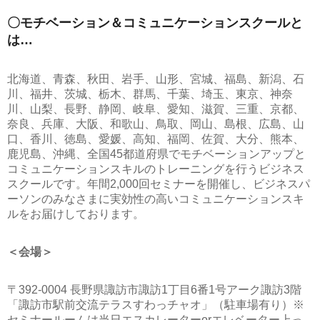
〇モチベーション＆コミュニケーションスクールと
は…
北海道、青森、秋田、岩手、山形、宮城、福島、新潟、石
川、福井、茨城、栃木、群馬、千葉、埼玉、東京、神奈
川、山梨、長野、静岡、岐阜、愛知、滋賀、三重、京都、
奈良、兵庫、大阪、和歌山、鳥取、岡山、島根、広島、山
口、香川、徳島、愛媛、高知、福岡、佐賀、大分、熊本、
鹿児島、沖縄、全国45都道府県でモチベーションアップと
コミュニケーションスキルのトレーニングを行うビジネス
スクールです。年間2,000回セミナーを開催し、ビジネスパ
ーソンのみなさまに実効性の高いコミュニケーションスキ
ルをお届けしております。
＜会場＞
〒392-0004 長野県諏訪市諏訪1丁目6番1号アーク諏訪3階
「諏訪市駅前交流テラスすわっチャオ」（駐車場有り）※
セミナールームは当日エスカレーターorエレベーター上っ