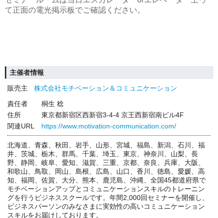
て正面の電光掲示板でご確認ください。
主催者情報
販売主
株式会社モチベーション＆コミュニケーション
責任者
桐生 稔
住所
東京都新宿区西新宿3-4-4 京王西新宿南ビル4F
関連URL
https://www.motivation-communication.com/
北海道、青森、秋田、岩手、山形、宮城、福島、新潟、石川、福
井、茨城、栃木、群馬、千葉、埼玉、東京、神奈川、山梨、長
野、静岡、岐阜、愛知、滋賀、三重、京都、奈良、兵庫、大阪、
和歌山、鳥取、岡山、島根、広島、山口、香川、徳島、愛媛、高
知、福岡、佐賀、大分、熊本、鹿児島、沖縄、全国45都道府県で
モチベーションアップとコミュニケーションスキルのトレーニン
グを行うビジネススクールです。年間2,000回セミナーを開催し、
ビジネスパーソンのみなさまに実効性の高いコミュニケーション
スキルをお届けしております。