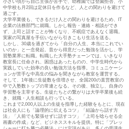
小さい頃から自己主張が苦手で、幼稚園では登園拒否、小
中学校も月2回は定休日を作るなど、人との関わりを避けて
過ごす。
大学卒業後も、できるだけ人との関わりを避けるため、IT
企業の法務部門に就職。しかし報告・連絡・相談ができ
ず、上司と話すことが怖くなり、不眠症であえなく退職。
実家の写真屋を手伝いながら引きこもり生活を送る。
しかし、30歳を過ぎてから「自分の人生、本当にこれでい
いのか」と一念発起。昔から得意だった勉強を活かし、学
習塾業界に転職。転職した大手塾チェーンでは、いきなり
教室長に任命され、困惑はあったものの、中学生時代から
実践していた効率の良い勉強方法を指導。コミュニケーシ
ョンが苦手な中高生の悩みを聞きながら教室を運営する。
そして、1年後に生徒数を倍増させ、全国200の直営教室の
中で入塾数トップの常連となる。その後、独立し、自身の
学習塾を主宰する。生徒たちとの繋がりは大学卒業後も続
き、就職・人生相談も行っている。
これまで2,000人以上の生徒を指導した経験をもとに、現在
は社会人にも「論理的に伝えるコツ」「結論から話す方
法」「人前でも緊張せずに話すコツ」「上司を唸らせる企
画書の作成」など、ビジネススキルを提供。特に「プレッ
シャーに打ち勝つ必勝法」には定評があり、多くの受講生