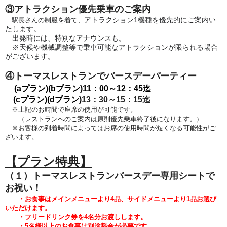
③アトラクション優先乗車のご案内
アトラクション1機種を優先的にご案内い
駅長さんの制服を着て、
たします。
出発時には、特別なアナウンスも。
※天候や機械調整等で乗車可能なアトラクションが限られる場合
がございます。
④トーマスレストランでバースデーパーティー
(aプラン)(bプラン)
11：00～12：45迄
(cプラン)(dプラン)
13：30～15：15迄
※上記のお時間で座席の使用が可能です。
（レストランへのご案内は原則優先乗車終了後になります。）
※お客様の到着時間によってはお席の使用時間が短くなる可能性がご
ざいます。
【プラン特典】
（１）トーマスレストランバースデー専用シートで
お祝い！
・お食事はメインメニューより4品、サイドメニューより1品
お選び
いただけます。
・フリードリンク券を4名分お渡しします。
・5
名様以上のお食事は別途料金が必要です。