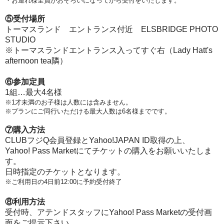
・お連れ様全員がおそろいになってから受付をいたします。
⑤受付場所
トーマスランド エントランス付近 ELSBRIDGE PHOTO
STUDIO
※トーマスランドエントランス入ってすぐ右（Lady Hatt's
afternoon tea隣）
⑥参加定員
1組…最大4名様
※1才未満のお子様は人数には含みません。
※プランにご同行いただける最大人数は6名様までです。
⑦購入方法
CLUBフジQ会員登録とYahoo!JAPAN ID取得の上、
Yahoo! Pass Marketにてチケットの購入をお願いいたしま
す。
日時指定のチケットとなります。
※ご利用日の4日前12:00に予約受付終了
⑧利用方法
受付時、アテンドスタッフにYahoo! Pass Marketの受付画
面をご提示下さい。