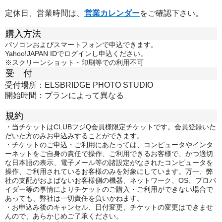
定休日、営業時間は、
営業カレンダー
をご確認下さい。
購入方法
パソコンおよびスマートフォンで申込できます。
Yahoo!JAPAN IDでログインし申込ください。
※スクリーンショット・印刷等での利用不可
受 付
受付場所：ELSBRIDGE PHOTO STUDIO
開始時間：プランによって異なる
規約
・当チケットはCLUBフジQ会員様限定チケットです。会員登録いた
だいた方のみお申込みすることができます。
・チケットのご申込・ご利用にあたっては、コンピュータやインタ
ーネットをご自身の責任で操作、ご利用できるお客様で、かつ適切
な日本語の表示、電子メール等の諸設定がなされたコンピュータを
操作、ご利用されているお客様のみを対象にしています。万一、弊
社の支配がおよばないお客様側の機器、ネットワーク、OS、プロバ
イダー等の事情によりチケットのご購入・ご利用ができない場合で
あっても、弊社は一切責任を負いかねます。
・お申込み後のキャンセル、日付変更、チケットの変更はできませ
んので、あらかじめご了承ください。