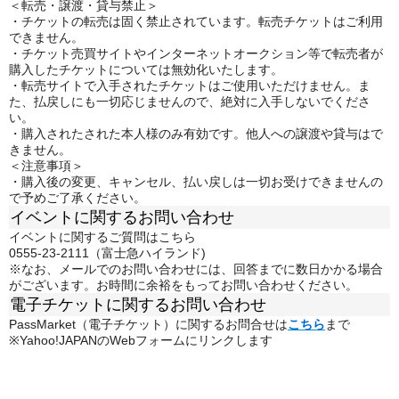
＜転売・譲渡・貸与禁止＞
・チケットの転売は固く禁止されています。転売チケットはご利用
できません。
・チケット売買サイトやインターネットオークション等で転売者が
購入したチケットについては無効化いたします。
・転売サイトで入手されたチケットはご使用いただけません。ま
た、払戻しにも一切応じませんので、絶対に入手しないでくださ
い。
・購入されたされた本人様のみ有効です。他人への譲渡や貸与はで
きません。
＜注意事項＞
・購入後の変更、キャンセル、払い戻しは一切お受けできませんの
で予めご了承ください。
イベントに関するお問い合わせ
イベントに関するご質問はこちら
0555-23-2111（富士急ハイランド)
※なお、メールでのお問い合わせには、回答までに数日かかる場合
がございます。お時間に余裕をもってお問い合わせください。
電子チケットに関するお問い合わせ
PassMarket（電子チケット）に関するお問合せは
こちら
まで
※Yahoo!JAPANのWebフォームにリンクします