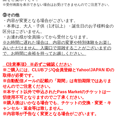
※受付画面を表示できない場合はお受けできませんのでご注意下さい。
⑨その他
・内容が変更となる場合がございます。
・本券は、大人・子供（1才以上）・誕生日のお子様料金の
区分はございません。
・お連れ様が全員揃ってから受付となります。
※お時間に遅れた場合は、内容の変更や特別体験をお楽し
みいただけません。入園口で混雑することがございますの
で、お時間に余裕を持ってお越しください。
《注意事項
》
※必ずご確認ください
※ご購入には、CLUBフジQ会員登録とYahoo!JAPAN IDの
取得が必要です。
※自動配信メールの記載の「期間」は有効期限ではありま
せんのでご注意ください。
※本サイト以外で申込されたPass Marketのチケットは一
切使用不可となりますのでご了承ください。
※購入後はいかなる場合でも、チケットの交換・変更・キ
ャンセル・返金等は致しません。
※内容等が予告なく変更となる場合がございます。