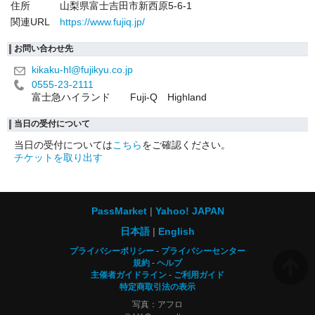
住所
山梨県富士吉田市新西原5-6-1
関連URL
https://www.fujiq.jp/
お問い合わせ先
kikaku-hl@fujikyu.co.jp
0555-23-2111
富士急ハイランド Fuji-Q Highland
当日の受付について
当日の受付については
こちら
をご確認ください。
チケットを取り出す
PassMarket
Yahoo! JAPAN
日本語
English
プライバシーポリシー
プライバシーセンター
規約
ヘルプ
主催者ガイドライン
ご利用ガイド
特定商取引法の表示
写真：アフロ