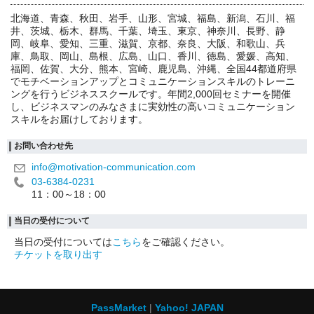
北海道、青森、秋田、岩手、山形、宮城、福島、新潟、石川、福
井、茨城、栃木、群馬、千葉、埼玉、東京、神奈川、長野、静
岡、岐阜、愛知、三重、滋賀、京都、奈良、大阪、和歌山、兵
庫、鳥取、岡山、島根、広島、山口、香川、徳島、愛媛、高知、
福岡、佐賀、大分、熊本、宮崎、鹿児島、沖縄、全国44都道府県
でモチベーションアップとコミュニケーションスキルのトレーニ
ングを行うビジネススクールです。年間2,000回セミナーを開催
し、ビジネスマンのみなさまに実効性の高いコミュニケーション
スキルをお届けしております。
お問い合わせ先
info@motivation-communication.com
03-6384-0231
11：00～18：00
当日の受付について
当日の受付については
こちら
をご確認ください。
チケットを取り出す
PassMarket
Yahoo! JAPAN