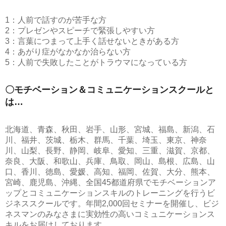
1：人前で話すのが苦手な方
2：プレゼンやスピーチで緊張しやすい方
3：言葉につまって上手く話せないときがある方
4：あがり症がなかなか治らない方
5：人前で失敗したことがトラウマになっている方
〇モチベーション＆コミュニケーションスクールと
は…
北海道、青森、秋田、岩手、山形、宮城、福島、新潟、石
川、福井、茨城、栃木、群馬、千葉、埼玉、東京、神奈
川、山梨、長野、静岡、岐阜、愛知、三重、滋賀、京都、
奈良、大阪、和歌山、兵庫、鳥取、岡山、島根、広島、山
口、香川、徳島、愛媛、高知、福岡、佐賀、大分、熊本、
宮崎、鹿児島、沖縄、全国45都道府県でモチベーションア
ップとコミュニケーションスキルのトレーニングを行うビ
ジネススクールです。年間2,000回セミナーを開催し、ビジ
ネスマンのみなさまに実効性の高いコミュニケーションス
キルをお届けしております。