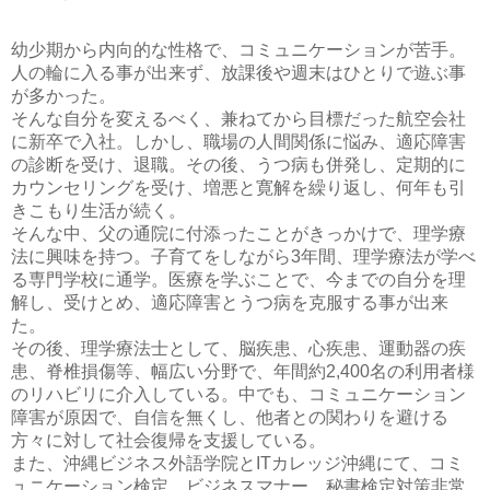
幼少期から内向的な性格で、コミュニケーションが苦手。
人の輪に入る事が出来ず、放課後や週末はひとりで遊ぶ事
が多かった。
そんな自分を変えるべく、兼ねてから目標だった航空会社
に新卒で入社。しかし、職場の人間関係に悩み、適応障害
の診断を受け、退職。その後、うつ病も併発し、定期的に
カウンセリングを受け、増悪と寛解を繰り返し、何年も引
きこもり生活が続く。
そんな中、父の通院に付添ったことがきっかけで、理学療
法に興味を持つ。子育てをしながら3年間、理学療法が学べ
る専門学校に通学。医療を学ぶことで、今までの自分を理
解し、受けとめ、適応障害とうつ病を克服する事が出来
た。
その後、理学療法士として、脳疾患、心疾患、運動器の疾
患、脊椎損傷等、幅広い分野で、年間約2,400名の利用者様
のリハビリに介入している。中でも、コミュニケーション
障害が原因で、自信を無くし、他者との関わりを避ける
方々に対して社会復帰を支援している。
また、沖縄ビジネス外語学院とITカレッジ沖縄にて、コミ
ュニケーション検定、ビジネスマナー、秘書検定対策非常