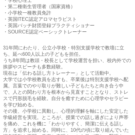
・学校心理士
・第二種衛生管理者（国家資格）
・小学校一種教員免許
・英国ITEC認定アロマセラピスト
・英国バッチ財団登録プラクティショナー
・SOURCE認定ベーシックトレーナー
31年間にわたり、公立小学校・特別支援学校で教壇に立
ち、延べ600人以上の子どもを担任。
うち8年間は教頭・校長として学校運営を担い、校内外での
挨拶やスピーチも多数経験。
現在は「伝わる話し方トレーナー」として活動中。
大学では小学校教員を志すも、卒業後は特別支援学校へ配
属。言葉でのやり取りが難しい子どもたちと向き合う中
で、人との関わり方を根本から見直すこととなり、ストレ
スで円形脱毛を経験。自分を癒すために心理学やセラピー
を学び始める。
その後、小学校に異動し、心理的理解を軸にした安定した
学級経営を実現。ところが、授業での話し過ぎにより声帯
を痛め、これを機に「わかりやすく、簡潔に伝える話し
方」を追求し始める。同時に、10代の頃に取り組んでいた