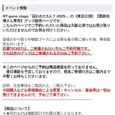
イベント情報
※T-gene stage「
囚われた5人？-2025-
」の《東京公演》【図師光
博さん専用】グッズ販売ページです。
こちらのページでご予約いただいた商品は大阪公演ではお受け取り
いただけませんのでお気を付けください。
金銭のやり取りや物販ブースによる密を最小限に減らす為、事前販
売を行います。
応援TICKETは、ご来場されない方もご予約可能です。
それ以外のグッズはご来場される方のみご予約下さい。
---------------------------------------------------------------------
※このページからのご予約は商品発送を行っておりません。
後日通販を予定しておりますので、発送ご希望の方はご案内まで
今暫くお待ちくださいませ。
説明、注意事項をご熟読の上、ご購入下さい。
※誤購入などお客様都合による変更・キャンセル・返金等は一切お
受けできませんので、予めご了承下さい。
---------------------------------------------------------------------
【商品について】
※★印のものは物販窓口での受け渡しとなります。