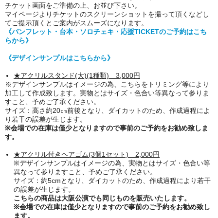
チケット画面をご準備の上、お並び下さい。
マイページよりチケットのスクリーンショットを撮って頂くなどし
てご提示頂くとご案内がスムーズになります。
《パンフレット・台本・ソロチェキ・応援TICKETのご予約はこち
らから》
《デザインサンプルはこちらから》
★アクリルスタンド(大)(1種類) 3,000円
※デザインサンプルはイメージの為、こちらをトリミング等により
加工して作成致します。実物とはサイズ・色合い等異なって参りま
すこと、予めご了承ください。
サイズ：高さ約20㎝前後
となり、
ダイカットのため、作成過程によ
り若干の誤差が生じ
ます。
※会場での在庫は僅少となりますので事前のご予約をお勧め致しま
す。
★アクリル付きヘアゴム
(3個1セット) 2
,000円
※デザインサンプルはイメージの為、実物とはサイズ・色合い等
異なって参りますこと、予めご了承ください。
サイズ：約5cmとなり、ダイカットのため、作成過程により若干
の誤差が生じ
ます。
こちらの商品は大阪公演でも同じものを販売いたします。
※会場での在庫は僅少となりますので事前のご予約をお勧め致し
ます。