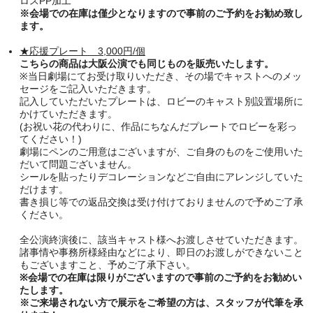
ロスPP加工
※会場での在庫は僅少となりますので事前のご予約をお勧め致し
ます
。
★応援プレート 3,000円/個
こちらの商品は大阪公演でも同じものを販売いたします。
※当日劇場にてお受け取りいただき、その場でキャストへのメッ
セージをご記入いただきます。
記入していただいたプレートは、ロビーのキャスト別設置場所に
かけていただきます。
(お祝い花の代わりに、作品にちなんだプレートでロビーを彩っ
てください！)
劇場にペンのご用意はございますが、ご自身のものをご使用いた
だいて問題ございません。
シールを貼ったりデコレーションなどご自由にアレンジしていた
だけます。
書き損じ等での返品交換は受け付けておりませんので予めご了承
ください。
全公演終演後に、該当キャスト様へお渡しさせていただきます。
諸事情や事務所様経由などにより、即日のお渡しができないこと
もございますこと、予めご了承下さい。
※会場での在庫は限りがございますので事前のご予約をお勧めい
たします。
※ご来場されない方で展示をご希望の方は、スタッフが代筆を承