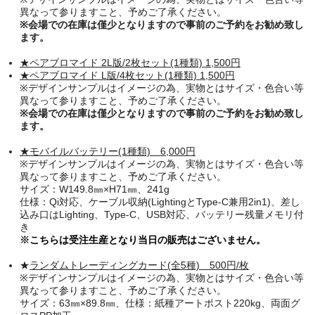
異なって参りますこと、予めご了承ください。
※会場での在庫は僅少となりますので事前のご予約をお勧め致し
ます。
★ペアブロマイド 2L版/2枚セット(1種類) 1,500円
★ペアブロマイド L版/4枚セット(1種類) 1,500円
※デザインサンプルはイメージの為、実物とはサイズ・色合い等
異なって参りますこと、予めご了承ください。
※会場での在庫は僅少となりますので事前のご予約をお勧め致し
ます。
★モバイルバッテリー
(1種類) 6
,000円
※デザインサンプルはイメージの為、実物とはサイズ・色合い等
異なって参りますこと、予めご了承ください。
サイズ：W149.8㎜×H71㎜、241g
仕様：Qi対応、ケーブル収納(LightingとType-C兼用2in1)、差し
込み口はLighting、Type-C、USB対応、バッテリー残量メモリ付
き
※
こちらは受注生産となり当日の販売はございません。
★
ランダムトレーディングカード(全5種)
500円/枚
※デザインサンプルはイメージの為、実物とはサイズ・色合い等
異なって参りますこと、予めご了承ください。
サイズ：63㎜×89.8㎜、仕様：紙種アートポスト220kg、両面グ