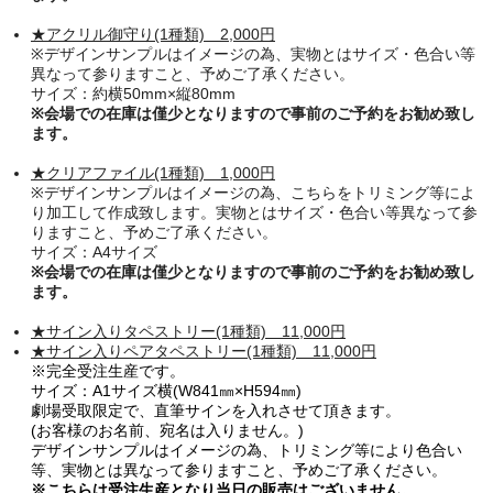
★アクリル御守り
(1種類) 2
,000円
※デザインサンプルはイメージの為、実物とはサイズ・色合い等
異なって参りますこと、予めご了承ください。
サイズ：約横50mm×縦80mm
※会場での在庫は僅少となりますので事前のご予約をお勧め致し
ます。
★クリアファイル
(1種類) 1,000
円
※デザインサンプルはイメージの為、
こちらをトリミング等によ
り加工して作成致します。
実物とはサイズ・色合い等異なって参
りますこと、予めご了承ください。
サイズ：A4サイズ
※会場での在庫は僅少となりますので事前のご予約をお勧め致し
ます。
★サイン入りタペストリー
(1種類)
11,000円
★サイン入りペアタペストリー
(1種類)
11,000円
※完全受注生産です。
サイズ：A1サイズ横(W841㎜×H594㎜)
劇場受取限定で、直筆サインを入れさせて頂きます。
(お客様のお名前、宛名は入りません。)
デザインサンプルはイメージの為、トリミング等により色合い
等、実物とは異なって参りますこと、予めご了承ください。
※こちらは受注生産となり当日の販売はございません。