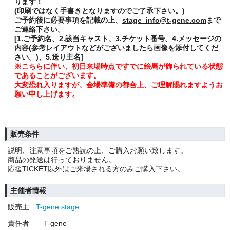
ります！
(印刷ではなく手書きとなりますのでご了承下さい。)
ご予約後に必要事項を記載の上、
stage_info@t-gene.com
まで
ご連絡下さい。
[1.ご予約名、2.該当キャスト、3.チケット番号、4.メッセージの
内容(参考レイアウトなどがございましたら画像を添付してくだ
さい。)、5.送り主名]
※こちらに伴い、初日来場時点ですでに絵馬が飾られている状態
であることがございます。
大変恐れ入りますが、会場準備の都合上、ご理解賜れますようお
願い申し上げます。
販売条件
説明、注意事項をご熟読の上、ご購入お願い致します。
商品の発送は行っておりません。
応援TICKET以外はご来場される方のみご購入下さい。
主催者情報
販売主
T-gene stage
責任者
T-gene