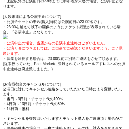
・上記以外は公演前日の23時までに参加者が未達の場合、公演中止とな
ります。
[人数未達による公演中止について]
・公演チケットの申込(購入)締切は公演前日の23:00迄です。
・23:00を越えて以下の画像のようにチケット残数が表示されている場
合、『公演中止』となります。
・
公演中止の場合、当店からの公演中止連絡はございません。
・
公演可否につきましては、ご自身でご確認くださいますよう、ご了承
願います。
・募集を延長する場合は、23:00以前に別途ご連絡をさせて頂きます。
(従来行っていた、PassMarketに登録されているメールアドレスへの公演
中止連絡は廃止致しました。)
[お客様都合のキャンセルについて]
公演日に対してキャンセル連絡をしていただいた日時により変動いたし
ます。
・当日～3日前：チケット代の100％
・4日前～13日前：チケット代の50%
・14日前：無料
・キャンセルを複数回いたしますとチケット購入をご遠慮頂く場合がご
ざいます。
・弔事や災害の場合は、一度ご連絡下さい。その後、対応をきめさせて