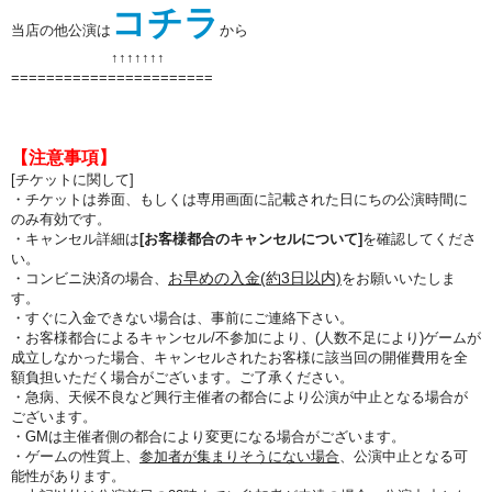
コチラ
当店の他公演は
から
↑↑
↑↑
↑↑
↑
=======================
【注意事項】
[チケットに関して]
・チケットは券面、もしくは専用画面に記載された日にちの公演時間に
のみ有効です。
・キャンセル詳細は
[お客様都合のキャンセルについて]
を確認してくださ
い。
お早めの入金(約3日以内)
・コンビニ決済の場合、
をお願いいたしま
す。
・すぐに入金できない場合は、事前にご連絡下さい。
・お客様都合によるキャンセル/不参加により、(人数不足により)ゲームが
成立しなかった場合、キャンセルされたお客様に該当回の開催費用を全
額負担いただく場合がございます。ご了承ください。
・急病、天候不良など興行主催者の都合により公演が中止となる場合が
ございます。
・GMは主催者側の都合により変更になる場合がございます。
・ゲームの性質上、
参加者が集まりそうにない場合
、公演中止となる可
能性があります。