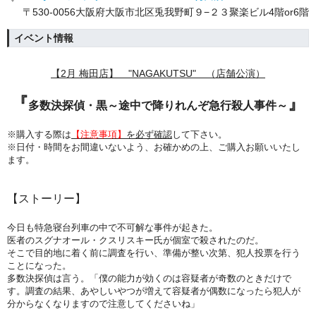
〒530-0056大阪府大阪市北区兎我野町９−２３聚楽ビル4階or6階
イベント情報
【2月 梅田店】 "NAGAKUTSU" （店舗公演）
『
』
多数決探偵・黒～途中で降りれんぞ急行殺人事件～
※購入する際は
【注意事項】
を必ず確認
して下さい。
※日付・時間をお間違いないよう、
お確かめの上、ご購入お願いいたし
ます。
【ストーリー】
​今日も特急寝台列車の中で不可解な事件が起きた。
医者のスグナオール・クスリスキー氏が個室で殺されたのだ。
そこで目的地に着く前に調査を行い、準備が整い次第、犯人投票を行う
ことになった。
多数決探偵は言う。「僕の能力が効くのは容疑者が奇数のときだけで
す。調査の結果、あやしいやつが増えて容疑者が偶数になったら犯人が
分からなくなりますので注意してくださいね」