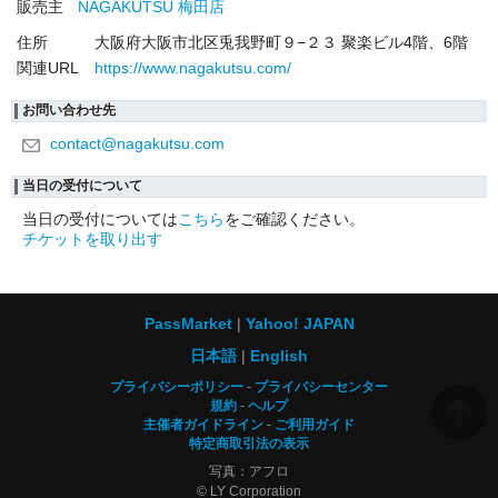
販売主
NAGAKUTSU 梅田店
住所
大阪府大阪市北区兎我野町９−２３ 聚楽ビル4階、6階
関連URL
https://www.nagakutsu.com/
お問い合わせ先
contact@nagakutsu.com
当日の受付について
当日の受付については
こちら
をご確認ください。
チケットを取り出す
PassMarket
Yahoo! JAPAN
日本語
English
プライバシーポリシー
プライバシーセンター
規約
ヘルプ
主催者ガイドライン
ご利用ガイド
特定商取引法の表示
写真：アフロ
© LY Corporation