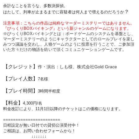
余計なことを言うな、多数決探偵。
？
はたして、列車が止まるまでに容疑者は何人まで増えるのだろうか
注意事項：こちらの作品は純粋なマーダーミステリーではありません。
『びっくりBOXバイキング』という新ジャンルのゲームになります。
※びっくりBOXバイキングとは：ボードゲームのシステムを基盤とし、
マーダーミステリーのようにキャラクターとしてのロールプレイを楽し
みつつ議論を交わし、人狼ゲームのように投票を行うことで、ご参加頂
いた方々だけの物語を紡いで頂くコミュニケーションゲームです。
【クレジット】
作・演出：しも様、株式会社Gold Grace
【プレイ人数】
7
名様
【プレイ時間】
3
時間半程度
【料金】
4
,3
00円/名
料金改訂により、11月1日以降のチケットはこの価格になります。
=======================
日程設定が無い日付での貸切公演受付中！
ご相談は、お問い合わせフォームから！
↓↓↓↓↓↓↓