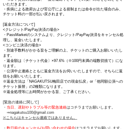
いただきます。
・疾病による政府および官公庁による規制または命令が出た場合のみ、
チケット料の一部が払い戻されます。
[返金方法について]
<クレジット/PayPay決済の場合>
・PassMarketのシステムより、クレジット/PayPay決済をキャンセル処
理し、返金いたします。
<コンビニ決済の場合>
・別途手数料がかかる旨をご理解の上、チケットのご購入お願いいたし
ます。
・返金額は〔チケット代金〕×97.6%（※100円未満の端数切捨て）にな
ります。
・公演中止連絡とともに返金方法をお伺いいたしますので、そちらに返
信をお願いいたします。
※返金方法は「NAGAKUTSU梅田店での現金払戻」or「他同額公演への
チケット振替」の2種類になります。
※返金処理等にお時間がかかる旨、ご了承ください。
[緊急の連絡に関して]
・
当日、遅刻やトラブル等の緊急連絡
はコチラまでお願いします。
⇒nagakutsu100@gmail.com
※こちらはキャンセル連絡ではありません。
・
数日前のキャンセル/お問い合わせの場合
は
コチラまでお願いします。