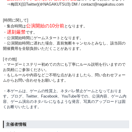
⇒梅田X(旧Twitter)(＠NAGAKUTSU3) DM /
contact@nagakutsu.com
[時間に関して]
公演開始の10分前
・集合時間は
となります。
遅刻厳禁
・
です。
・公演開始時間にゲームスタートとなります。
・公演開始時間に
遅れた場合、直前無断キャンセルとみなし、該当回の
開催費用を全額負担
いただくことがあります。
[その他]
・マーダーミステリー初めての方にも丁寧にルール説明を行いますので
お気軽にご参加ください。
・もしルールや内容などご不明な点がありましたら、問い合わせフォー
ムからお問い合わせをお願いします。
・本ゲームは、ゲームの性質上、ネタバレ禁止ゲームとなっておりま
す。ブログ、Twitter、Facebook、YouTube等での、
公演内容、
ゲーム内
容、ゲーム演出のネタバレになるような発言、写真のアップロードは固
くお断りいたします。
主催者情報