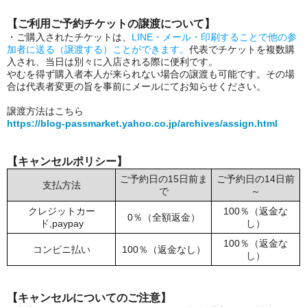
【ご利用ご予約チケットの譲渡について】
・ご購入されたチケットは、
LINE・メール・印刷することで他の参
加者に送る（譲渡する）ことができます。
代表でチケットを複数購
入され、当日は別々に入店される際に便利です。
やむを得ず購入者本人が来られない場合の譲渡も可能です。その場
合は代表者変更の旨を事前にメールにてお知らせください。
譲渡方法はこちら
https://blog-passmarket.yahoo.co.jp/archives/assign.html
【キャンセルポリシー】
ご予約日の15日前ま
ご予約日の14日前
支払方法
で
～
クレジットカー
100％（返金な
0％（全額返金）
ド,paypay
し）
100％（返金な
コンビニ払い
100％（返金なし）
し）
【キャンセルについてのご注意】