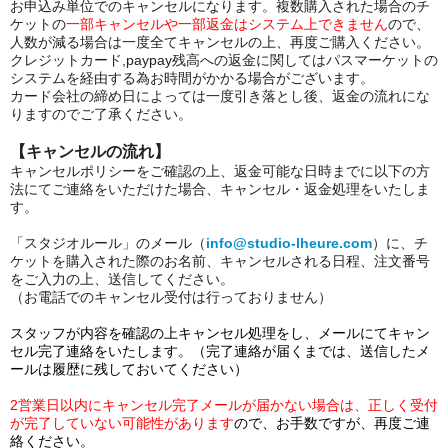
お申込み単位でのキャンセルになります。複数購入された場合のチ
ケットの
一部キャンセルや一部返金はシステム上できません
ので、
人数が減る場合は一度全てキャンセルの上、再度ご購入ください。
クレジットカード,paypay残高への返金に関してはパスマーケットの
システムを経由する為お時間がかかる場合がございます。
カード会社の締め日によっては一度引き落とし後、返金の流れにな
りますのでご了承ください。
【キャンセルの流れ】
キャンセルポリシーをご確認の上、返金可能な日時までに以下の方
法にてご連絡をいただけた場合、キャンセル・返金
処理をいたしま
す。
「スタジオルール」のメール（
info@studio-lheure.com
）に、チ
ケットを購入された際のお名前、キャンセルされる日程、注文番号
をご入力の上、送信してください。
（お電話でのキャンセル受付は行っておりません）
スタッフが内容を確認の上キャンセル処理をし、メールにてキャン
セル完了連絡をいたします。（完了連絡が届くまでは、送信したメ
ールは履歴に残しておいてください）
2営業日以内にキャンセル完了メールが届かない場合は、正しく受付
が完了していない可能性があります
ので、お手数ですが、再度ご連
絡ください。