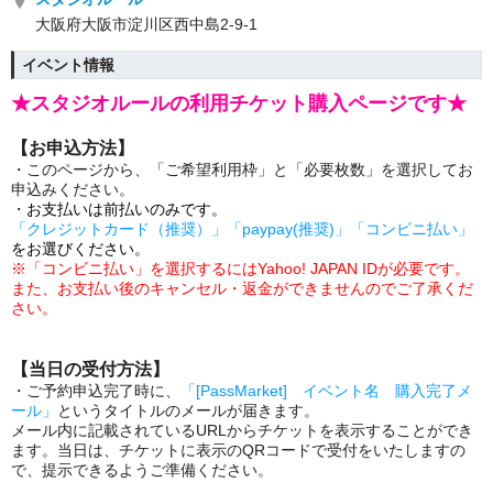
大阪府大阪市淀川区西中島2-9-1
イベント情報
★スタジオルールの利用チケット購入ページです★
【お申込方法】
・このページから、「ご希望利用枠」と「必要枚数」を選択してお
申込みください。
・
お支払いは前払いのみです。
「クレジットカード（推奨）」「paypay(推奨)」「コンビニ払い」
をお選びください。
※「コンビニ払い」を選択するにはYahoo! JAPAN IDが必要です。
また、
お支払い後のキャンセル・返金ができませんのでご了承くだ
さい。
【当日の受付方法】
・ご予約申込完了時に、
「[PassMarket] イベント名 購入完了メ
ール」
というタイトルのメールが届きます。
メール内に記載されているURLからチケットを表示することができ
ます。当日は、チケットに表示のQRコードで受付をいたしますの
で、提示できるようご準備ください。