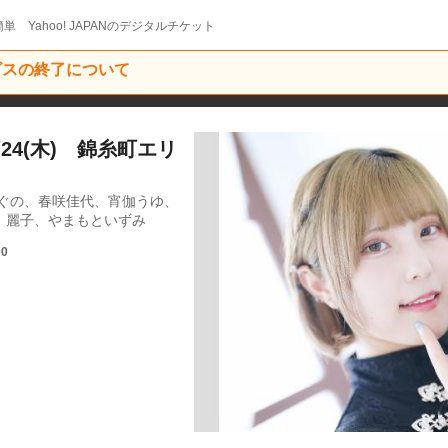
単 Yahoo! JAPANのデジタルチケット
ービスの終了について
/24(木) 錦糸町エリ
めぐの、春咲佳代、宵伽うゆ、
、麗子、やまもといずみ
00