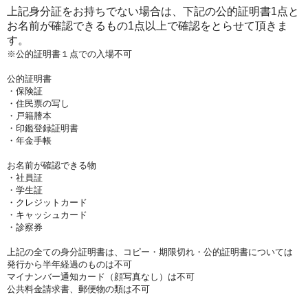
上記身分証をお持ちでない場合は、下記の公的証明書1点と
お名前が確認できるもの1点以上で確認をとらせて頂きま
す。
※公的証明書１点での入場不可
公的証明書
・保険証
・住民票の写し
・戸籍謄本
・印鑑登録証明書
・年金手帳
お名前が確認できる物
・社員証
・学生証
・クレジットカード
・キャッシュカード
・診察券
上記の全ての身分証明書は、コピー・期限切れ・公的証明書については
発行から半年経過のものは不可
マイナンバー通知カード（顔写真なし）は不可
公共料金請求書、郵便物の類は不可