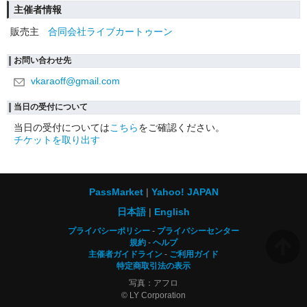
主催者情報
販売主
合同会社ライブカートゥーン
お問い合わせ先
vkaraoff@gmail.com
当日の受付について
当日の受付については
こちら
をご確認ください。
チケットを取り出す
PassMarket
Yahoo! JAPAN
日本語
English
プライバシーポリシー
プライバシーセンター
規約
ヘルプ
主催者ガイドライン
ご利用ガイド
特定商取引法の表示
写真：アフロ
© LY Corporation