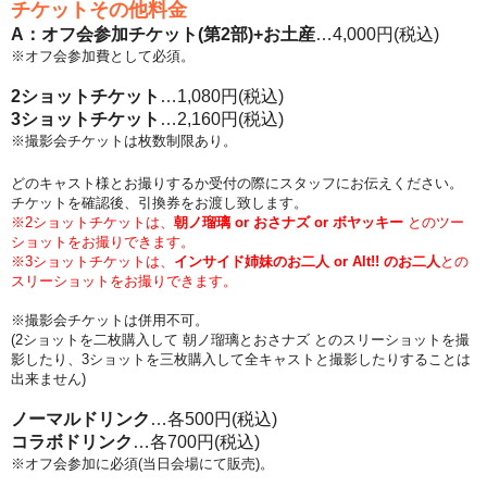
チケットその他料金
A：オフ会参加チケット(第2部)+お土産
…4,000円(税込)
※オフ会参加費として必須。
2ショットチケット
…1,080円(税込)
3ショットチケット
…2,160円(税込)
※撮影会チケットは枚数制限あり。
どのキャスト様とお撮りするか受付の際にスタッフにお伝えください。
チケットを確認後、引換券をお渡し致します。
※2ショットチケットは、
朝ノ瑠璃 or おさナズ or ボヤッキー
とのツー
ショットをお撮りできます。
※3ショットチケットは、
インサイド姉妹のお二人 or Alt!! のお二人
との
スリーショットをお撮りできます。
※撮影会チケットは併用不可。
(2ショットを二枚購入して 朝ノ瑠璃とおさナズ とのスリーショットを撮
影したり、3ショットを三枚購入して全キャストと撮影したりすることは
出来ません)
ノーマルドリンク
…各500円(税込)
コラボドリンク
…各700円(税込)
※オフ会参加に必須(当日会場にて販売)。