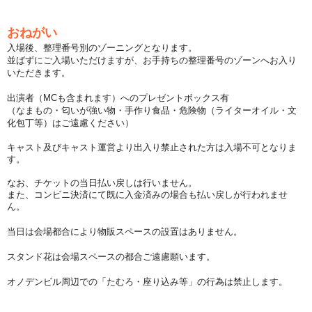
おねがい
入場後、整理番号別のゾーニングとなります。
並ばずにご入場いただけますが、お手持ちの整理番号のゾーンへお入り
いただきます。
出演者（MCも含まれます）へのプレゼントボックス有
（なまもの・匂いが強い物・手作り食品・危険物（ライターオイル・文
化包丁等）はご遠慮ください）
キャスト及びキャスト運営より出入り禁止された方は入場不可となりま
す。
なお、チケットの当日払い戻しは行いません。
また、コンビニ決済にて既に入金済みの場合も払い戻しが行われませ
ん。
当日は会場都合により物販スペースの設置はありません。
スタンド花は会場スペースの都合ご遠慮願います。
オノデンビル周辺での「たむろ・座り込み等」の行為は禁止します。