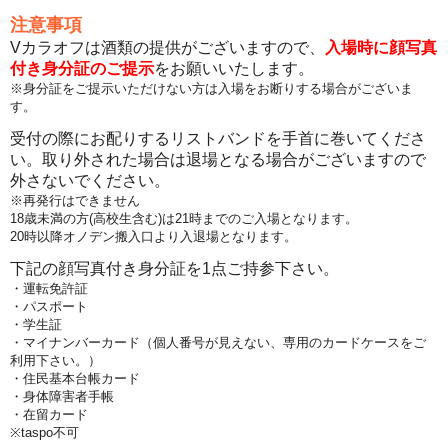
注意事項
Vカラオフは酒類の提供がございますので、
入場時に顔写真
付き身分証のご提示
をお願いいたします。
※身分証をご提示いただけない方は入場をお断りする場合がございま
す。
受付の際にお配りするリストバンドを手首に巻いてくださ
い。取り外された場合は退場となる場合がございますので
外さないでください。
※再発行はできません
18歳未満の方(高校生含む)は21時までのご入場となります。
20時以降オノデン搬入口より入退場となります。
下記の顔写真付き身分証を1点ご持参下さい。
・運転免許証
・パスポート
・学生証
・マイナンバーカード（個人番号が見えない、専用のカードケースをご
利用下さい。）
・住民基本台帳カード
・身体障害者手帳
・在留カード
※taspo不可