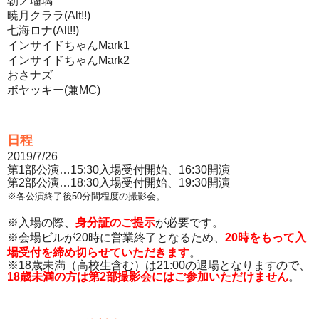
朝ノ瑠璃
暁月クララ(Alt!!)
七海ロナ(Alt!!)
インサイドちゃんMark1
インサイドちゃんMark2
おさナズ
ボヤッキー(兼MC)
日程
2019/7/26
第1部公演…15:30入場受付開始、16:30開演
第2部公演…18:30入場受付開始、19:30開演
※各公演終了後50分間程度の撮影会。
※入場の際、
身分証のご提示
が必要です。
※会場ビルが20時に営業終了となるため、
20時をもって入
場受付を締め切らせていただきます
。
※18歳未満（高校生含む）は21:00の退場となりますので、
18歳未満の方は第2部撮影会にはご参加いただけません
。