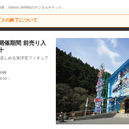
単 Yahoo! JAPANのデジタルチケット
ービスの終了について
別展開催期間 前売り入
十
で楽しめる海洋堂フィギュア
8:00
9:50～