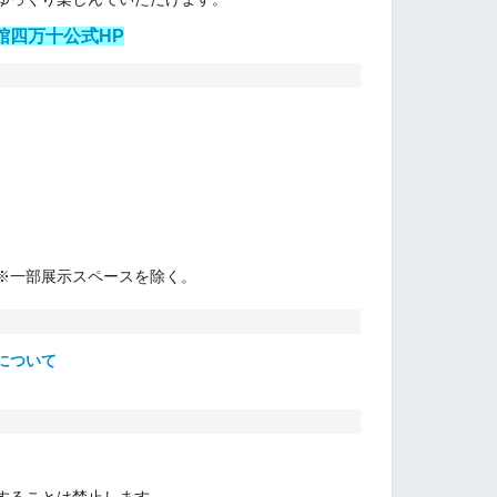
館四万十公式HP
※一部展示スペースを除く。
について
。