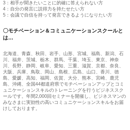
3：相手が聞きたいことに的確に答えられない方
4：自分の発言に説得力を持たせたい方
5：会議で自信を持って発言できるようになりたい方
〇モチベーション＆コミュニケーションスクールと
は…
北海道、青森、秋田、岩手、山形、宮城、福島、新潟、石
川、福井、茨城、栃木、群馬、千葉、埼玉、東京、神奈
川、長野、静岡、岐阜、愛知、三重、滋賀、京都、奈良、
大阪、兵庫、鳥取、岡山、島根、広島、山口、香川、徳
島、愛媛、高知、福岡、佐賀、大分、熊本、宮崎、鹿児
島、沖縄、全国44都道府県でモチベーションアップとコミ
ュニケーションスキルのトレーニングを行うビジネススク
ールです。年間2,000回セミナーを開催し、ビジネスマンの
みなさまに実効性の高いコミュニケーションスキルをお届
けしております。