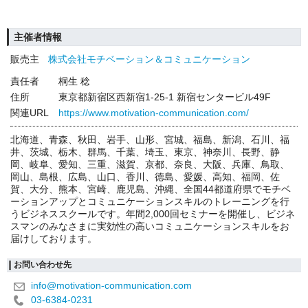
主催者情報
販売主
株式会社モチベーション＆コミュニケーション
責任者
桐生 稔
住所
東京都新宿区西新宿1-25-1 新宿センタービル49F
関連URL
https://www.motivation-communication.com/
北海道、青森、秋田、岩手、山形、宮城、福島、新潟、石川、福
井、茨城、栃木、群馬、千葉、埼玉、東京、神奈川、長野、静
岡、岐阜、愛知、三重、滋賀、京都、奈良、大阪、兵庫、鳥取、
岡山、島根、広島、山口、香川、徳島、愛媛、高知、福岡、佐
賀、大分、熊本、宮崎、鹿児島、沖縄、全国44都道府県でモチベ
ーションアップとコミュニケーションスキルのトレーニングを行
うビジネススクールです。年間2,000回セミナーを開催し、ビジネ
スマンのみなさまに実効性の高いコミュニケーションスキルをお
届けしております。
お問い合わせ先
info@motivation-communication.com
03-6384-0231