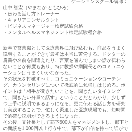
ケーションスクール講師：
山中 智宏（やまなか ともひろ）
・伝わる話し方トレーナー
・キャリアコンサルタント
・ビジネスマネージャー検定試験合格
・メンタルヘルスマネジメント検定試験種合格
新卒で営業職として医療業界に飛び込むも、商品をうまく
説明することができず最初は本当に苦労する。ドクターの
肩書や名前を間違えたり、言葉を噛んでしまい話が伝わら
ないことが何度もあり、特に教授や病院長とのコミュニケ
ーションはうまくいかなかった。
その状況を打破すべく、コミュニケーションやコーチン
グ、カウンセリングについて徹底的に勉強しはじめる。ポ
イントは「相手が聞きたいことを、聞きたいタイミング
で、聞きたい分量で話す」ということだとわかり、少しず
つ上手に説明できるようになる。更に伝わる話し方を研究
し実践することで、忙しく緊迫した医療現場でも、短時間
で的確な説明ができるようになった。
その後、支社長として部下600人をマネジメントし、部下と
の面談を1,000回以上行う中で、部下が自信を持って話がで