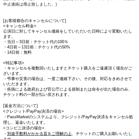
中止連絡は廃止致しました。)
[お客様都合のキャンセルについて]
<キャンセル料金>
公演日に対してキャンセル連絡をしていただいた日時により変動いたし
ます。
・当日～3日前：チケット代の100％
・4日前～13日前：チケット代の50%
・14日前：無料
<特記事項>
・キャンセルを複数回いたしますとチケット購入をご遠慮頂く場合がご
ざいます。
・弔事や災害の場合は、一度ご連絡下さい。その後、対応をきめさせて
いただきます。
・疾病による政府および官公庁による規制または命令が出た場合のみ、
チケット料の一部が払い戻されます。
[返金方法について]
<クレジット/PayPay決済の場合>
・PassMarketのシステムより、クレジット/PayPay決済をキャンセル処
理し、返金いたします。
<コンビニ決済の場合>
・
別途手数料がかかる旨をご理解の上
、チケットのご購入お願いいたし