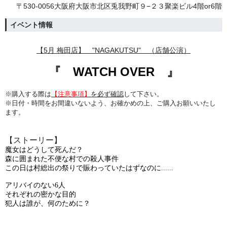
〒530-0056大阪府大阪市北区兎我野町９−２３聚楽ビル4階or6階
イベント情報
【5
月
梅田店】 "NAGAKUTSU" （店舗公演）
『
WATCH OVER
』
※購入する際は
【注意事項】
を必ず確認
して下さい。
※日付・時間をお間違いないよう、
お確かめの上、ご購入お願いいたし
ます。
【ストーリー】
魔女はどうして死んだ？
森に囲まれた不便な村での殺人事件
この日は村総出の祭りで賑わっていたはずなのに
......
アリバイのない
人
6
それぞれの密かな目的
犯人は誰が、何のために？