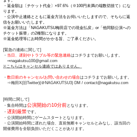
ます。
・
返金額は〔チケット代金〕×97.6%（※100円未満の端数切捨て
）にな
ります。
・公演中止連絡とともに返金方法をお伺いいたしますので、そちらに返
信をお願いいたします。
※返金方法は「NAGAKUTSU梅田店での現金払戻」or「他同額公演への
チケット振替」の2種類になります。
※返金処理等にお時間がかかる旨、ご了承ください。
[緊急の連絡に関して]
・
当日、遅刻やトラブル等の緊急連絡
はコチラまでお願いします。
⇒nagakutsu100@gmail.com
※こちらはキャンセル連絡ではありません。
・
数日前のキャンセル/お問い合わせの場合
は
コチラまでお願いします。
⇒梅田X(旧Twitter)(＠NAGAKUTSU3) DM /
contact@nagakutsu.com
[時間に関して]
公演開始の10分前
・集合時間は
となります。
遅刻厳禁
・
です。
・公演開始時間にゲームスタートとなります。
・公演開始時間に
遅れた場合、直前無断キャンセルとみなし、該当回の
開催費用を全額負担
いただくことがあります。