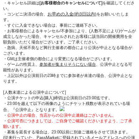
・キャンセル詳細は
[お客様都合のキャンセルについて]
を確認してくださ
い。
お早めの入金(約3日以内)
・コンビニ決済の場合、
をお願いいたしま
す。
・すぐに入金できない場合は、事前にご連絡下さい。
・お客様都合によるキャンセル/不参加により、(人数不足により)ゲームが
成立しなかった場合、キャンセルされたお客様に該当回の開催費用を全
額負担いただく場合がございます。ご了承ください。
・急病、天候不良など興行主催者の都合により公演が中止となる場合が
ございます。
・GMは主催者側の都合により変更になる場合がございます。
・ゲームの性質上、
参加者が集まりそうにない場合
、公演中止となる可
能性があります。
・上記以外は公演前日の23時までに参加者が未達の場合、公演中止とな
ります。
[人数未達による公演中止について]
・公演チケットの申込(購入)締切は公演前日の23:00迄です。
・23:00を越えて以下の画像のようにチケット残数が表示されている場
合、『公演中止』となります。
・
公演中止の場合、当店からの公演中止連絡はございません。
・
公演可否につきましては、ご自身でご確認くださいますよう、ご了承
願います。
・募集を延長する場合は、23:00以前に別途ご連絡をさせて頂きます。
(従来行っていた、PassMarketに登録されているメールアドレスへの公演