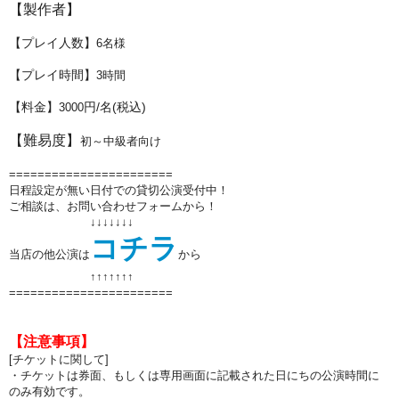
【製作者】
【プレイ人数】
6
名様
【プレイ時間】
3
時間
【料金】
円/名(税込)
3000
【難易度】
初～中級者向け
=======================
日程設定が無い日付での貸切公演受付中！
ご相談は、お問い合わせフォームから！
↓↓↓↓↓↓↓
コチラ
当店の他公演は
から
↑↑
↑↑
↑↑
↑
=======================
【注意事項】
[チケットに関して]
・チケットは券面、もしくは専用画面に記載された日にちの公演時間に
のみ有効です。