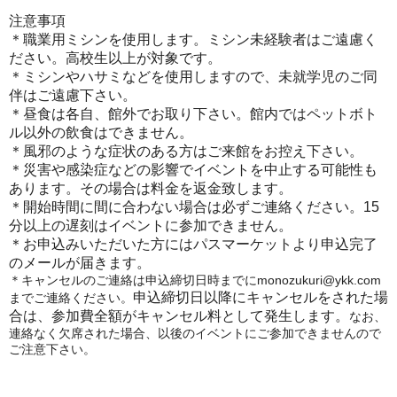
注意事項
＊職業用ミシンを使用します。ミシン未経験者はご遠慮く
ださい。高校生以上が対象です。
＊ミシンやハサミなどを使用しますので、未就学児のご同
伴はご遠慮下さい。
＊昼食は各自、館外でお取り下さい。館内ではペットボト
ル以外の飲食はできません。
＊風邪のような症状のある方はご来館をお控え下さい。
＊災害や感染症などの影響でイベントを中止する可能性も
あります。その場合は料金を返金致します。
＊開始時間に間に合わない場合は必ずご連絡ください。15
分以上の遅刻はイベントに参加できません。
＊お申込みいただいた方にはパスマーケットより申込完了
のメールが届きます。
＊キャンセルのご連絡は申込締切日時までに
monozukuri@ykk.com
申込締切日以降にキャンセルをされた場
までご連絡ください。
合は、参加費全額がキャンセル料として発生します。
なお、
連絡なく欠席された場合、以後のイベントにご参加できませんので
ご注意下さい。