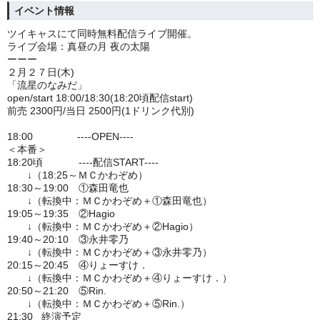
イベント情報
ツイキャスにて同時無料配信ライブ開催。
ライブ会場：真昼の月 夜の太陽
ーーー
２月２７日(木)
「流星のなみだ」
open/start 18:00/18:30(18:20頃配信start)
前売 2300円/当日 2500円(1ドリンク代別)
18:00 ----OPEN----
＜本番＞
18:20頃 ----配信START----
↓（18:25～ＭＣかわぞめ）
18:30～19:00 ①森田竜也
↓（転換中：ＭＣかわぞめ＋①森田竜也）
19:05～19:35 ②Hagio
↓（転換中：ＭＣかわぞめ＋②Hagio）
19:40～20:10 ③永井零乃
↓（転換中：ＭＣかわぞめ＋③永井零乃）
20:15～20:45 ④りょーすけ．
↓（転換中：ＭＣかわぞめ＋④りょーすけ．）
20:50～21:20 ⑤Rin.
↓（転換中：ＭＣかわぞめ＋⑤Rin.）
21:30 終演予定