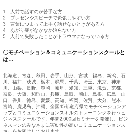
1：人前で話すのが苦手な方
2：プレゼンやスピーチで緊張しやすい方
3：言葉につまって上手く話せないときがある方
4：あがり症がなかなか治らない方
5：人前で失敗したことがトラウマになっている方
〇モチベーション＆コミュニケーションスクールと
は…
北海道、青森、秋田、岩手、山形、宮城、福島、新潟、石
川、福井、茨城、栃木、群馬、千葉、埼玉、東京、神奈
川、山梨、長野、静岡、岐阜、愛知、三重、滋賀、京都、
奈良、大阪、和歌山、兵庫、鳥取、岡山、島根、広島、山
口、香川、徳島、愛媛、高知、福岡、佐賀、大分、熊本、
宮崎、鹿児島、沖縄、全国45都道府県でモチベーションア
ップとコミュニケーションスキルのトレーニングを行うビ
ジネススクールです。年間2,000回セミナーを開催し、ビジ
ネスマンのみなさまに実効性の高いコミュニケーションス
キルをお届けしております。