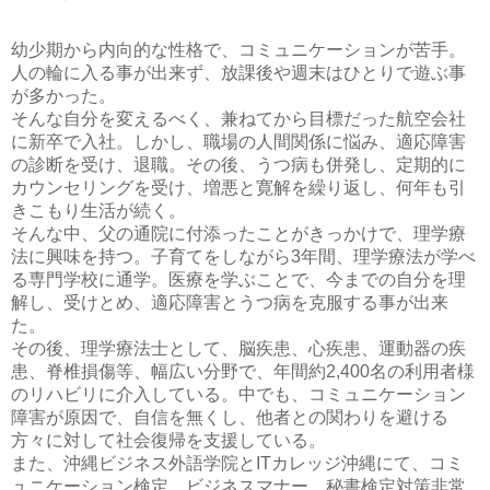
幼少期から内向的な性格で、コミュニケーションが苦手。
人の輪に入る事が出来ず、放課後や週末はひとりで遊ぶ事
が多かった。
そんな自分を変えるべく、兼ねてから目標だった航空会社
に新卒で入社。しかし、職場の人間関係に悩み、適応障害
の診断を受け、退職。その後、うつ病も併発し、定期的に
カウンセリングを受け、増悪と寛解を繰り返し、何年も引
きこもり生活が続く。
そんな中、父の通院に付添ったことがきっかけで、理学療
法に興味を持つ。子育てをしながら3年間、理学療法が学べ
る専門学校に通学。医療を学ぶことで、今までの自分を理
解し、受けとめ、適応障害とうつ病を克服する事が出来
た。
その後、理学療法士として、脳疾患、心疾患、運動器の疾
患、脊椎損傷等、幅広い分野で、年間約2,400名の利用者様
のリハビリに介入している。中でも、コミュニケーション
障害が原因で、自信を無くし、他者との関わりを避ける
方々に対して社会復帰を支援している。
また、沖縄ビジネス外語学院とITカレッジ沖縄にて、コミ
ュニケーション検定、ビジネスマナー、秘書検定対策非常