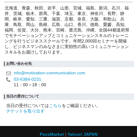
北海道、青森、秋田、岩手、山形、宮城、福島、新潟、石川、福
井、茨城、栃木、群馬、千葉、埼玉、東京、神奈川、長野、静
岡、岐阜、愛知、三重、滋賀、京都、奈良、大阪、和歌山、兵
庫、鳥取、岡山、島根、広島、山口、香川、徳島、愛媛、高知、
福岡、佐賀、大分、熊本、宮崎、鹿児島、沖縄、全国44都道府県
でモチベーションアップとコミュニケーションスキルのトレーニ
ングを行うビジネススクールです。年間2,000回セミナーを開催
し、ビジネスマンのみなさまに実効性の高いコミュニケーション
スキルをお届けしております。
お問い合わせ先
info@motivation-communication.com
03-6384-0231
11：00～18：00
当日の受付について
当日の受付については
こちら
をご確認ください。
チケットを取り出す
PassMarket
Yahoo! JAPAN